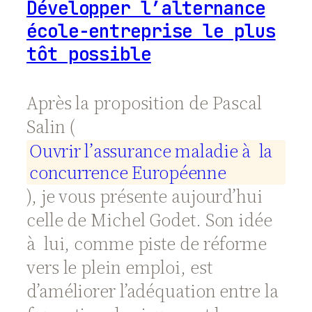
Développer l’alternance
école-entreprise le plus
tôt possible
Après la proposition de Pascal
Salin (
O
u
v
r
i
r
l
’
a
s
s
u
r
a
n
c
e
m
a
l
a
d
i
e
à
l
a
c
o
n
c
u
r
r
e
n
c
e
E
u
r
o
p
é
e
n
n
e
), je vous présente aujourd’hui
celle de Michel Godet. Son idée
à lui, comme piste de réforme
vers le plein emploi, est
d’améliorer l’adéquation entre la