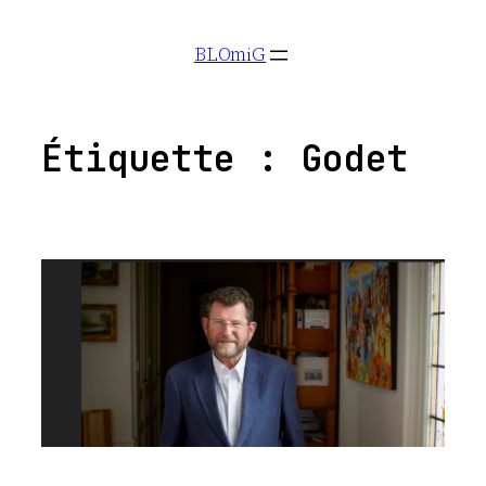
Aller
BLOmiG
au
contenu
Étiquette :
Godet