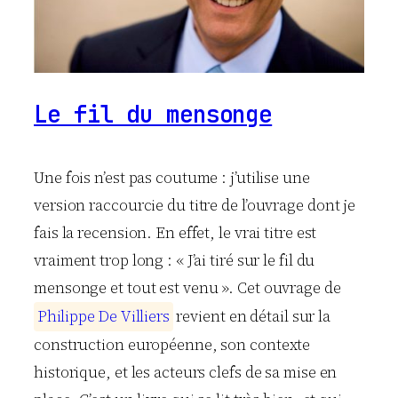
Le fil du mensonge
Une fois n’est pas coutume : j’utilise une
version raccourcie du titre de l’ouvrage dont je
fais la recension. En effet, le vrai titre est
vraiment trop long : « J’ai tiré sur le fil du
mensonge et tout est venu ». Cet ouvrage de
P
h
i
l
i
p
p
e
D
e
V
i
l
l
i
e
r
s
revient en détail sur la
construction européenne, son contexte
historique, et les acteurs clefs de sa mise en