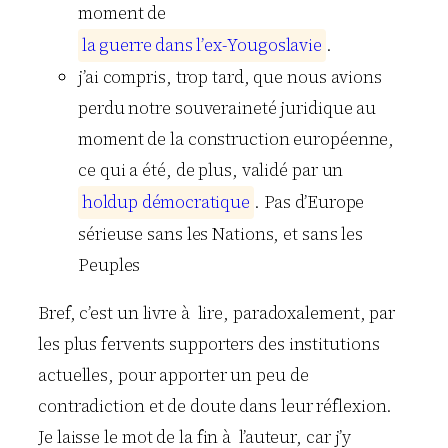
moment de
l
a
g
u
e
r
r
e
d
a
n
s
l
’
e
x
-
Y
o
u
g
o
s
l
a
v
i
e
.
j’ai compris, trop tard, que nous avions
perdu notre souveraineté juridique au
moment de la construction européenne,
ce qui a été, de plus, validé par un
h
o
l
d
u
p
d
é
m
o
c
r
a
t
i
q
u
e
. Pas d’Europe
sérieuse sans les Nations, et sans les
Peuples
Bref, c’est un livre à lire, paradoxalement, par
les plus fervents supporters des institutions
actuelles, pour apporter un peu de
contradiction et de doute dans leur réflexion.
Je laisse le mot de la fin à l’auteur, car j’y