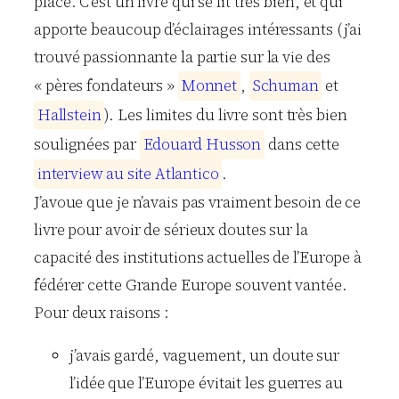
place. C’est un livre qui se lit très bien, et qui
apporte beaucoup d’éclairages intéressants (j’ai
trouvé passionnante la partie sur la vie des
« pères fondateurs »
M
o
n
n
e
t
,
S
c
h
u
m
a
n
et
H
a
l
l
s
t
e
i
n
). Les limites du livre sont très bien
soulignées par
E
d
o
u
a
r
d
H
u
s
s
o
n
dans cette
i
n
t
e
r
v
i
e
w
a
u
s
i
t
e
A
t
l
a
n
t
i
c
o
.
J’avoue que je n’avais pas vraiment besoin de ce
livre pour avoir de sérieux doutes sur la
capacité des institutions actuelles de l’Europe à
fédérer cette Grande Europe souvent vantée.
Pour deux raisons :
j’avais gardé, vaguement, un doute sur
l’idée que l’Europe évitait les guerres au