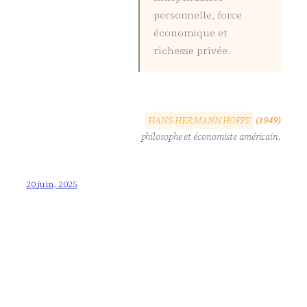
personnelle, force
économique et
richesse privée.
H
A
N
S
-
H
E
R
M
A
N
N
H
O
P
P
E
(1949)
philosophe et économiste américain.
20 juin, 2025