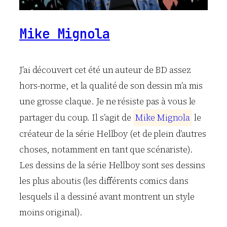
Mike Mignola
J’ai découvert cet été un auteur de BD assez
hors-norme, et la qualité de son dessin m’a mis
une grosse claque. Je ne résiste pas à vous le
partager du coup. Il s’agit de
M
i
k
e
M
i
g
n
o
l
a
le
créateur de la série Hellboy (et de plein d’autres
choses, notamment en tant que scénariste).
Les dessins de la série Hellboy sont ses dessins
les plus aboutis (les différents comics dans
lesquels il a dessiné avant montrent un style
moins original).