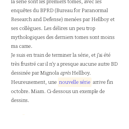
la série sont les premiers tomes, avec les
enquêtes du BPRD (Bureau for Paranormal
Research and Defense) menées par Hellboy et
ses collègues. Les délires un peu trop
mythologiques des derniers tomes sont moins
ma came.
Je suis en train de terminer la série, et j’ai été
très frustré car il n’y a presque aucune autre BD
dessinée par Mignola
après
Hellboy.
Heureusement, une
n
o
u
v
e
l
l
e
s
é
r
i
e
arrive fin
octobre. Miam. Ci-dessous un exemple de
dessins.