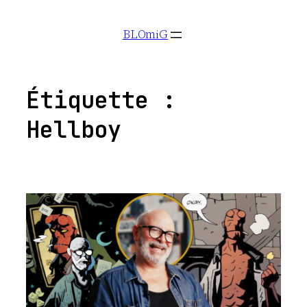
Aller
BLOmiG
au
contenu
Étiquette :
Hellboy