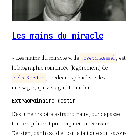
Les mains du miracle
« Les mains du miracle », de
J
o
s
e
p
h
K
e
s
s
e
l
, est
la biographie romancée (légèrement) de
F
e
l
i
x
K
e
r
s
t
e
n
, médecin spécialiste des
massages, qui a soigné Himmler.
Extraordinaire destin
C’est une histoire extraordinaire, qui dépasse
tout ce qu’aurait pu imaginer un écrivain.
Kersten, par hasard et par le fait que son savoir-