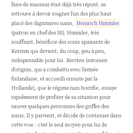
faire de masseur était déjà très réputé, se
retrouve à devoir soigner l’un des plus haut
placé des dignitaires nazis,
H
e
i
n
r
i
c
h
H
i
m
m
l
e
r
(patron en chef des SS). Himmler, très
souffrant, bénéficie des soins apaisants de
Kersten qui devient, du coup, peu à peu,
indispensable pour lui. Kersten (estonien
d’origine, qui a combattu avec l’armée
finlandaise, et accueilli ensuite par la
Hollande), que le régime nazi horrifie, essaye
rapidement de profiter de sa situation pour
sauver quelques personnes des griffes des
nazis. Il y parvient, et décide de continuer dans
cette voie : c’est le seul moyen pour lui de