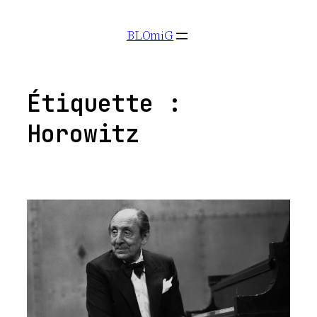
Aller
BLOmiG
au
contenu
Étiquette :
Horowitz