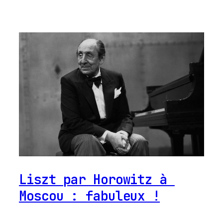
Liszt par Horowitz à
Moscou : fabuleux !