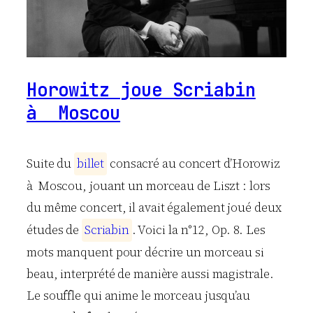
Horowitz joue Scriabin
à Moscou
Suite du
b
i
l
l
e
t
consacré au concert d’Horowiz
à Moscou, jouant un morceau de Liszt : lors
du même concert, il avait également joué deux
études de
S
c
r
i
a
b
i
n
. Voici la n°12, Op. 8. Les
mots manquent pour décrire un morceau si
beau, interprété de manière aussi magistrale.
Le souffle qui anime le morceau jusqu’au