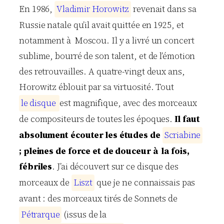
En 1986,
V
l
a
d
i
m
i
r
H
o
r
o
w
i
t
z
revenait dans sa
Russie natale qu’il avait quittée en 1925, et
notamment à Moscou. Il y a livré un concert
sublime, bourré de son talent, et de l’émotion
des retrouvailles. A quatre-vingt deux ans,
Horowitz éblouit par sa virtuosité. Tout
l
e
d
i
s
q
u
e
est magnifique, avec des morceaux
de compositeurs de toutes les époques.
Il faut
absolument écouter les études de
S
c
r
i
a
b
i
n
e
; pleines de force et de douceur à la fois,
fébriles
. J’ai découvert sur ce disque des
morceaux de
L
i
s
z
t
que je ne connaissais pas
avant : des morceaux tirés de Sonnets de
P
é
t
r
a
r
q
u
e
(issus de la