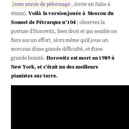
2
e
m
e
a
n
n
é
e
d
e
p
è
l
e
r
i
n
a
g
e
, écrite en Italie à
40ans).
Voilà la version jouée à Moscou du
Sonnet de Pétrarque n°104
; observez la
posture d’Horowitz, bien droit et qui semble ne
faire aucun effort, alors même qu’il joue un
morceau d’une grande difficulté, et d’une
grande beauté.
Horowitz est mort en 1989 à
New York, et c’était un des meilleurs
pianistes sur terre.