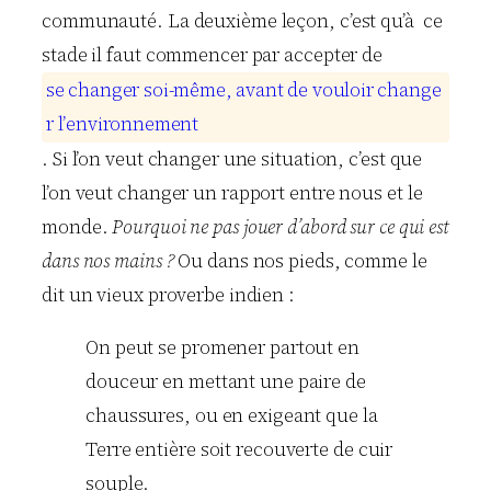
communauté. La deuxième leçon, c’est qu’à ce
stade il faut commencer par accepter de
s
e
c
h
a
n
g
e
r
s
o
i
-
m
ê
m
e
,
a
v
a
n
t
d
e
v
o
u
l
o
i
r
c
h
a
n
g
e
r
l
’
e
n
v
i
r
o
n
n
e
m
e
n
t
. Si l’on veut changer une situation, c’est que
l’on veut changer un rapport entre nous et le
monde.
Pourquoi ne pas jouer d’abord sur ce qui est
dans nos mains ?
Ou dans nos pieds, comme le
dit un vieux proverbe indien :
On peut se promener partout en
douceur en mettant une paire de
chaussures, ou en exigeant que la
Terre entière soit recouverte de cuir
souple.