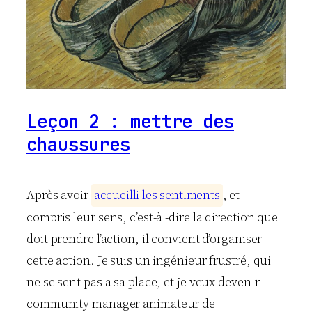
Leçon 2 : mettre des
chaussures
Après avoir
a
c
c
u
e
i
l
l
i
l
e
s
s
e
n
t
i
m
e
n
t
s
, et
compris leur sens, c’est-à -dire la direction que
doit prendre l’action, il convient d’organiser
cette action. Je suis un ingénieur frustré, qui
ne se sent pas a sa place, et je veux devenir
community manager
animateur de