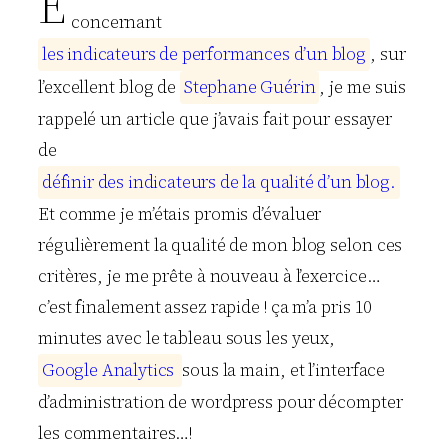
E
concernant
l
e
s
i
n
d
i
c
a
t
e
u
r
s
d
e
p
e
r
f
o
r
m
a
n
c
e
s
d
’
u
n
b
l
o
g
, sur
l’excellent blog de
S
t
e
p
h
a
n
e
G
u
é
r
i
n
, je me suis
rappelé un article que j’avais fait pour essayer
de
d
é
f
i
n
i
r
d
e
s
i
n
d
i
c
a
t
e
u
r
s
d
e
l
a
q
u
a
l
i
t
é
d
’
u
n
b
l
o
g
.
Et comme je m’étais promis d’évaluer
régulièrement la qualité de mon blog selon ces
critères, je me prête à nouveau à l’exercice…
c’est finalement assez rapide ! ça m’a pris 10
minutes avec le tableau sous les yeux,
G
o
o
g
l
e
A
n
a
l
y
t
i
c
s
sous la main, et l’interface
d’administration de wordpress pour décompter
les commentaires…!