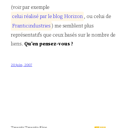
(voir par exemple
c
e
l
u
i
r
é
a
l
i
s
é
p
a
r
l
e
b
l
o
g
H
o
r
i
z
o
n
, ou celui de
F
r
a
n
t
i
c
i
n
d
u
s
t
r
i
e
s
) me semblent plus
représentatifs que ceux basés sur le nombre de
liens.
Qu’en pensez-vous ?
20 juin, 2007
Twenty Twenty-Five