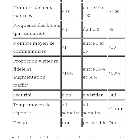
Nombres de liens
entre 10 et
< 10
> 100
externes
100
Fréquence des billets
< 1
de 1 à 3
>3
(par semaine)
Nombre moyen de
entre 1 et
<1
>10
commentaires
10
Proportion visiteurs
fidèle ET
entre 10%
<10%
>50%
augmentation
et 50%
traffic*
Sécurité
Non
à vérifier
Oui
Temps moyen de
> 1
< 1
<1jour
réponse
semaine
semaine
Design
non
perfectible
Oui!