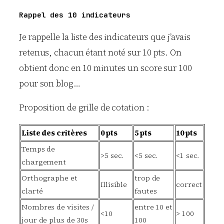
Rappel des 10 indicateurs
Je rappelle la liste des indicateurs que j’avais
retenus, chacun étant noté sur 10 pts. On
obtient donc en 10 minutes un score sur 100
pour son blog…
Proposition de grille de cotation :
Liste des critères
0 pts
5 pts
10 pts
Temps de
>5 sec.
<5 sec.
<1 sec.
chargement
Orthographe et
trop de
Illisible
correct
clarté
fautes
Nombres de visites /
entre 10 et
<10
> 100
jour de plus de 30s
100