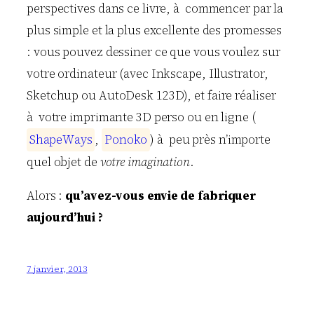
perspectives dans ce livre, à commencer par la
plus simple et la plus excellente des promesses
: vous pouvez dessiner ce que vous voulez sur
votre ordinateur (avec Inkscape, Illustrator,
Sketchup ou AutoDesk 123D), et faire réaliser
à votre imprimante 3D perso ou en ligne (
S
h
a
p
e
W
a
y
s
,
P
o
n
o
k
o
) à peu près n’importe
quel objet de
votre imagination
.
Alors :
qu’avez-vous envie de fabriquer
aujourd’hui ?
7 janvier, 2013