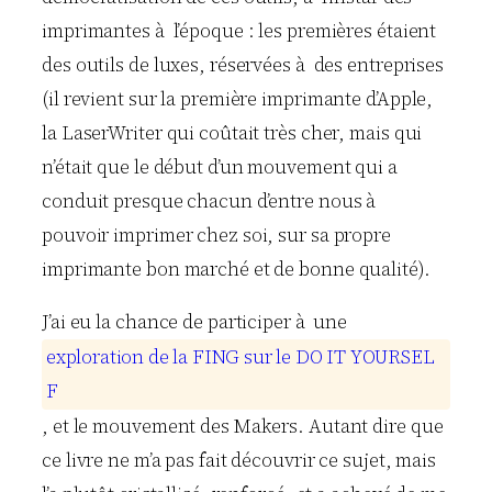
imprimantes à l’époque : les premières étaient
des outils de luxes, réservées à des entreprises
(il revient sur la première imprimante d’Apple,
la LaserWriter qui coûtait très cher, mais qui
n’était que le début d’un mouvement qui a
conduit presque chacun d’entre nous à
pouvoir imprimer chez soi, sur sa propre
imprimante bon marché et de bonne qualité).
J’ai eu la chance de participer à une
e
x
p
l
o
r
a
t
i
o
n
d
e
l
a
F
I
N
G
s
u
r
l
e
D
O
I
T
Y
O
U
R
S
E
L
F
, et le mouvement des Makers. Autant dire que
ce livre ne m’a pas fait découvrir ce sujet, mais