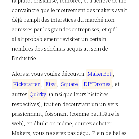
l’a plutôt cristallisé, renforcé, et a achevé de me
convaincre que le mouvement des makers avait
déjà rempli des interstices du marché non
adressés par les grandes entreprises, et qu’il
allait probablement revisiter un certain
nombres des schémas acquis au sein de
l’industrie.
Alors si vous voulez découvrir
M
a
k
e
r
B
o
t
,
K
i
c
k
s
t
a
r
t
e
r
,
E
t
s
y
,
S
q
u
a
r
e
,
D
I
Y
D
r
o
n
e
s
, et
autres
Q
u
i
r
k
y
(ainsi que leurs histoires
respectives), tout en découvrant un univers
passionnant, foisonant (comme peut l’être le
web), en ébulition même, courez acheter
Makers, vous ne serez pas déçu. Plein de belles