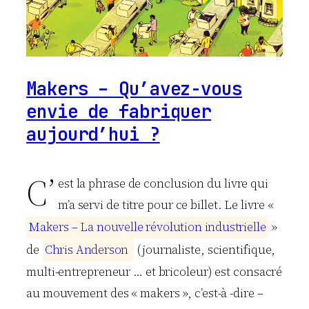
Makers – Qu’avez-vous
envie de fabriquer
aujourd’hui ?
C’
est la phrase de conclusion du livre qui
m’a servi de titre pour ce billet. Le livre «
M
a
k
e
r
s
–
L
a
n
o
u
v
e
l
l
e
r
é
v
o
l
u
t
i
o
n
i
n
d
u
s
t
r
i
e
l
l
e
»
de
C
h
r
i
s
A
n
d
e
r
s
o
n
(journaliste, scientifique,
multi-entrepreneur … et bricoleur) est consacré
au mouvement des « makers », c’est-à -dire –