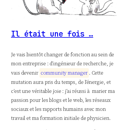
Il était une fois …
Je vais bientôt changer de fonction au sein de
mon entreprise : d’ingénieur de recherche, je
vais devenir
c
o
m
m
u
n
i
t
y
m
a
n
a
g
e
r
. Cette
mutation aura pris du temps, de l’énergie, et
c’est une véritable joie : j’ai réussi à marier ma
passion pour les blogs et le web, les réseaux
sociaux et les rapports humains avec mon
travail et ma formation initiale de physicien.