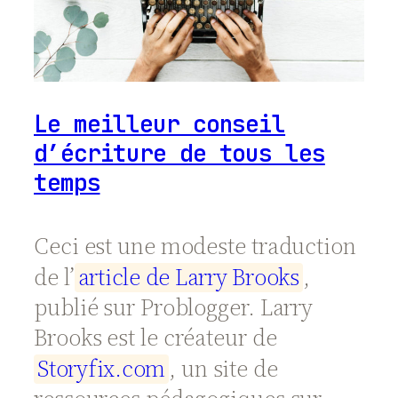
Le meilleur conseil
d’écriture de tous les
temps
Ceci est une modeste traduction
de l’
a
r
t
i
c
l
e
d
e
L
a
r
r
y
B
r
o
o
k
s
,
publié sur Problogger. Larry
Brooks est le créateur de
S
t
o
r
y
f
i
x
.
c
o
m
, un site de