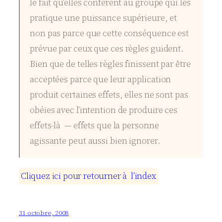
le fait qu’elles confèrent au groupe qui les
pratique une puissance supérieure, et
non pas parce que cette conséquence est
prévue par ceux que ces règles guident.
Bien que de telles règles finissent par être
acceptées parce que leur application
produit certaines effets, elles ne sont pas
obéies avec l’intention de produire ces
effets-là — effets que la personne
agissante peut aussi bien ignorer.
C
l
i
q
u
e
z
i
c
i
p
o
u
r
r
e
t
o
u
r
n
e
r
à
l
’
i
n
d
e
x
31 octobre, 2008