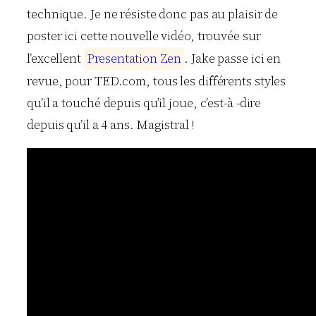
technique. Je ne résiste donc pas au plaisir de
poster ici cette nouvelle vidéo, trouvée sur
l’excellent
P
r
e
s
e
n
t
a
t
i
o
n
Z
e
n
. Jake passe ici en
revue, pour TED.com, tous les différents styles
qu’il a touché depuis qu’il joue, c’est-à -dire
depuis qu’il a 4 ans. Magistral !