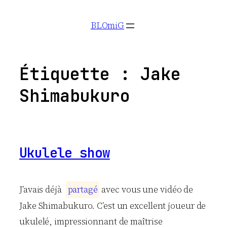
Aller
BLOmiG
au
contenu
Étiquette :
Jake
Shimabukuro
Ukulele show
J’avais déjà
p
a
r
t
a
g
é
avec vous une vidéo de
Jake Shimabukuro. C’est un excellent joueur de
ukulelé, impressionnant de maîtrise