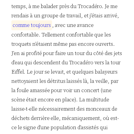
temps, à me balader près du Trocadéro. Je me
rendais à un groupe de travail, et j’étais arrivé,
c
o
m
m
e
t
o
u
j
o
u
r
s
, avec une avance
confortable. Tellement confortable que les
troquets n’étaient même pas encore ouverts.
J’en ai profité pour faire un tour du côté des jets
d’eau qui descendent du Trocadéro vers la tour
Eiffel. Le jour se levait, et quelques balayeurs
nettoyaient les détritus laissés là, la veille, par
la foule amassée pour voir un concert (une
scène était encore en place). La multitude
laisse-t-elle nécessairement des monceaux de
déchets derrière elle, mécaniquement, où est-
ce le signe d’une population d’assistés qui