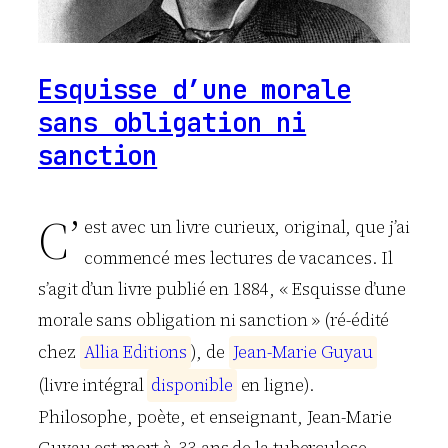
Esquisse d’une morale
sans obligation ni
sanction
C’
est avec un livre curieux, original, que j’ai
commencé mes lectures de vacances. Il
s’agit d’un livre publié en 1884, « Esquisse d’une
morale sans obligation ni sanction » (ré-édité
chez
A
l
l
i
a
E
d
i
t
i
o
n
s
), de
J
e
a
n
-
M
a
r
i
e
G
u
y
a
u
(livre intégral
d
i
s
p
o
n
i
b
l
e
en ligne).
Philosophe, poète, et enseignant, Jean-Marie