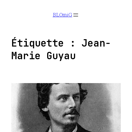
Aller
BLOmiG
au
contenu
Étiquette :
Jean-
Marie Guyau