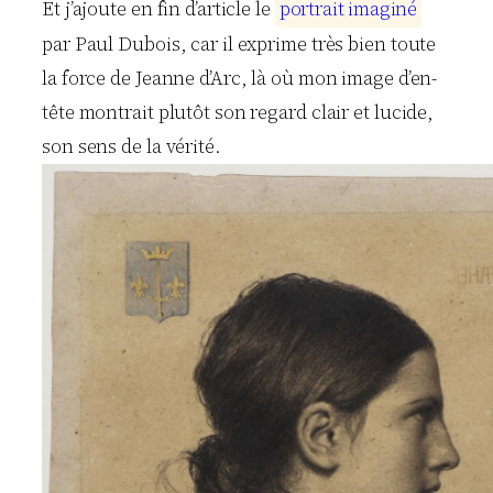
Et j’ajoute en fin d’article le
p
o
r
t
r
a
i
t
i
m
a
g
i
n
é
par Paul Dubois, car il exprime très bien toute
la force de Jeanne d’Arc, là où mon image d’en-
tête montrait plutôt son regard clair et lucide,
son sens de la vérité.