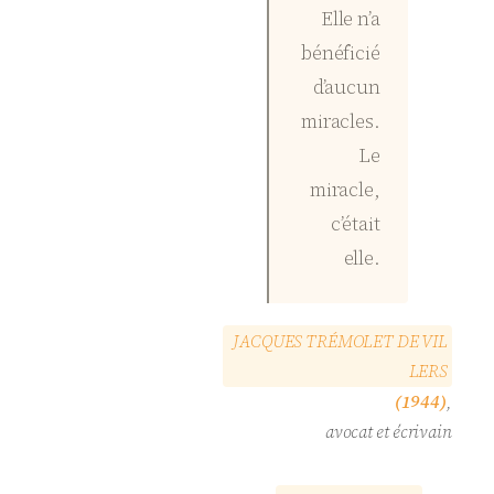
Elle n’a
bénéficié
d’aucun
miracles.
Le
miracle,
c’était
elle.
J
A
C
Q
U
E
S
T
R
É
M
O
L
E
T
D
E
V
I
L
L
E
R
S
(1944)
,
avocat et écrivain