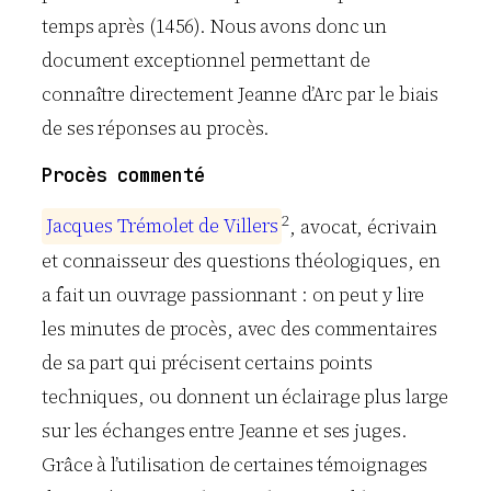
temps après (1456). Nous avons donc un
document exceptionnel permettant de
connaître directement Jeanne d’Arc par le biais
de ses réponses au procès.
Procès commenté
2
J
a
c
q
u
e
s
T
r
é
m
o
l
e
t
d
e
V
i
l
l
e
r
s
, avocat, écrivain
et connaisseur des questions théologiques, en
a fait un ouvrage passionnant : on peut y lire
les minutes de procès, avec des commentaires
de sa part qui précisent certains points
techniques, ou donnent un éclairage plus large
sur les échanges entre Jeanne et ses juges.
Grâce à l’utilisation de certaines témoignages