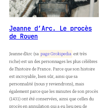
Jeanne d’Arc. Le procès
de Rouen
Jeanne d’Arc (sa
p
a
g
e
G
r
o
k
i
p
e
d
i
a
est très
riche) est un des personnages les plus célèbres
de l’histoire de France. Parce que son histoire
est incroyable, bien sûr, ainsi que sa
personnalité (nous y reviendrons), mais
également parce que les minutes de son procès
(1431) ont été conservées, ainsi que celles du
procès en annulation qui a eu lieu peu de