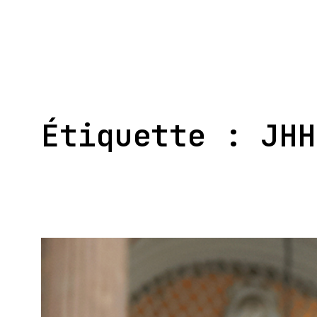
Aller
au
contenu
Étiquette :
JHH