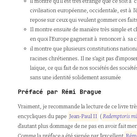
il montre qu’il est très étrange que ce soit 
civilisation européenne, occidentale, est à l
repose sur ceux qui veulent gommer ces faits
Il montre ensuite de manière très simple et 
en quoi l’Europe gagnerait à renoncer à sa c
il montre que plusieurs constitutions nati
racines chrétiennes. Il ne s’agit pas d’impose
laïque, ce qui fait de nos sociétés des socié
sans une identité solidement assumée
Préfacé par Rémi Brague
Vraiment, je recommande la lecture de ce livre trè
encycliques du pape
J
e
a
n
-
P
a
u
l
I
I
(
R
e
d
e
m
p
t
o
r
i
s
m
i
d’autant plus dommage de ne pas en avoir fait me
Comme la préface a été signée par l’excellent
R
é
m