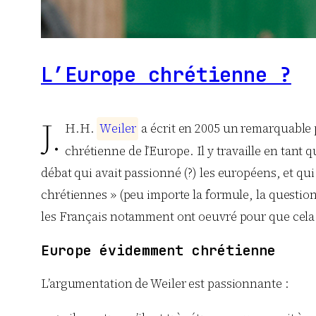
L’Europe chrétienne ?
J.
H.H.
W
e
i
l
e
r
a écrit en 2005 un remarquable p
chrétienne de l’Europe. Il y travaille en tant 
débat qui avait passionné (?) les européens, et qui
chrétiennes » (peu importe la formule, la question é
les Français notamment ont oeuvré pour que cela n
Europe évidemment chrétienne
L’argumentation de Weiler est passionnante :