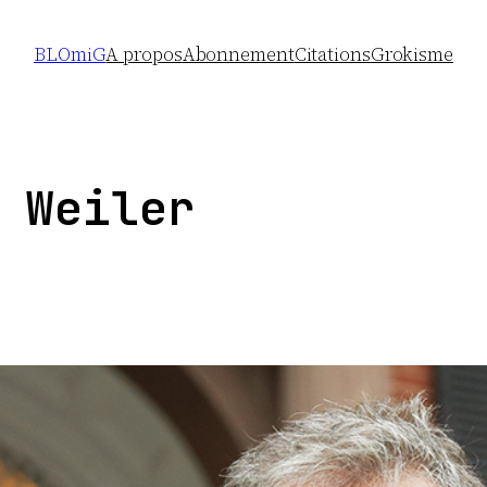
BLOmiG
A propos
Abonnement
Citations
Grokisme
 Weiler