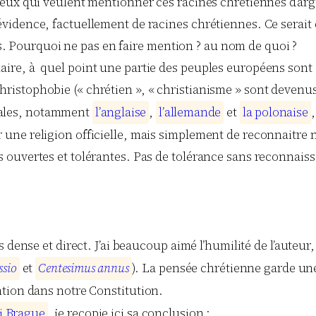
à ceux qui veulent mentionner ces racines chrétiennes d’arg
’évidence, factuellement de racines chrétiennes. Ce serait
. Pourquoi ne pas en faire mention ? au nom de quoi ?
claire, à quel point une partie des peuples européens sont
hristophobie (« chrétien », « christianisme » sont devenu
onales, notamment
l
’
a
n
g
l
a
i
s
e
,
l
’
a
l
l
e
m
a
n
d
e
et
l
a
p
o
l
o
n
a
i
s
e
r une religion officielle, mais simplement de reconnaitre n
tés ouvertes et tolérantes. Pas de tolérance sans reconnais
s dense et direct. J’ai beaucoup aimé l’humilité de l’aute
s
s
i
o
et
C
e
n
t
e
s
i
m
u
s
a
n
n
u
s
). La pensée chrétienne garde une
ntion dans notre Constitution.
i
B
r
a
g
u
e
, je recopie ici sa conclusion :