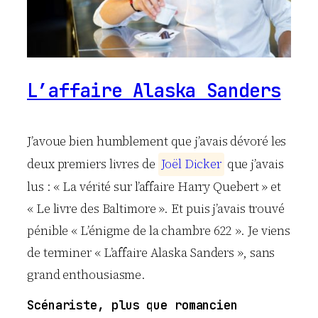
L’affaire Alaska Sanders
J’avoue bien humblement que j’avais dévoré les
deux premiers livres de
J
o
ë
l
D
i
c
k
e
r
que j’avais
lus : « La vérité sur l’affaire Harry Quebert » et
« Le livre des Baltimore ». Et puis j’avais trouvé
pénible « L’énigme de la chambre 622 ». Je viens
de terminer « L’affaire Alaska Sanders », sans
grand enthousiasme.
Scénariste, plus que romancien