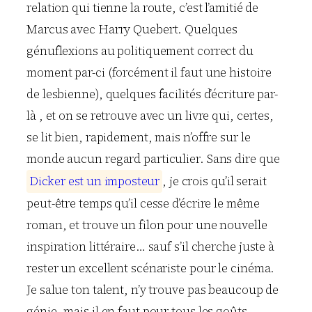
relation qui tienne la route, c’est l’amitié de
Marcus avec Harry Quebert. Quelques
génuflexions au politiquement correct du
moment par-ci (forcément il faut une histoire
de lesbienne), quelques facilités d’écriture par-
là , et on se retrouve avec un livre qui, certes,
se lit bien, rapidement, mais n’offre sur le
monde aucun regard particulier. Sans dire que
D
i
c
k
e
r
e
s
t
u
n
i
m
p
o
s
t
e
u
r
, je crois qu’il serait
peut-être temps qu’il cesse d’écrire le même
roman, et trouve un filon pour une nouvelle
inspiration littéraire… sauf s’il cherche juste à
rester un excellent scénariste pour le cinéma.
Je salue ton talent, n’y trouve pas beaucoup de
génie, mais il en faut pour tous les goûts.