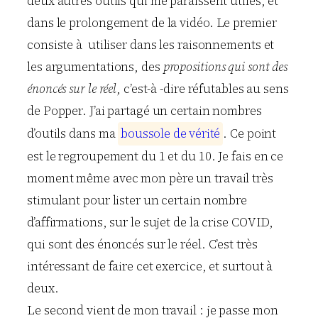
deux autres outils qui me paraissent utiles, et
dans le prolongement de la vidéo. Le premier
consiste à utiliser dans les raisonnements et
les argumentations, des
propositions qui sont des
énoncés sur le réel
, c’est-à -dire réfutables au sens
de Popper. J’ai partagé un certain nombres
d’outils dans ma
b
o
u
s
s
o
l
e
d
e
v
é
r
i
t
é
. Ce point
est le regroupement du 1 et du 10. Je fais en ce
moment même avec mon père un travail très
stimulant pour lister un certain nombre
d’affirmations, sur le sujet de la crise COVID,
qui sont des énoncés sur le réel. C’est très
intéressant de faire cet exercice, et surtout à
deux.
Le second vient de mon travail : je passe mon