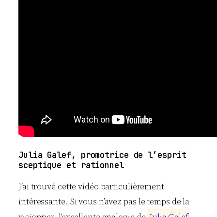
Julia Galef, promotrice de l’esprit
sceptique et rationnel
J’ai trouvé cette vidéo particulièrement
intéressante. Si vous n’avez pas le temps de la
visionner, l’excellente analogie de
J
u
l
i
a
G
a
l
e
f
,