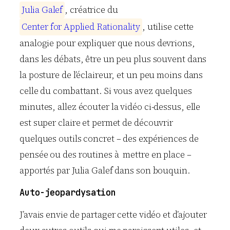
J
u
l
i
a
G
a
l
e
f
, créatrice du
C
e
n
t
e
r
f
o
r
A
p
p
l
i
e
d
R
a
t
i
o
n
a
l
i
t
y
, utilise cette
analogie pour expliquer que nous devrions,
dans les débats, être un peu plus souvent dans
la posture de l’éclaireur, et un peu moins dans
celle du combattant. Si vous avez quelques
minutes, allez écouter la vidéo ci-dessus, elle
est super claire et permet de découvrir
quelques outils concret – des expériences de
pensée ou des routines à mettre en place –
apportés par Julia Galef dans son bouquin.
Auto-jeopardysation
J’avais envie de partager cette vidéo et d’ajouter