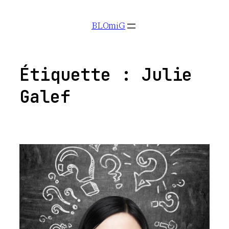
Aller
BLOmiG
au
contenu
Étiquette :
Julie
Galef