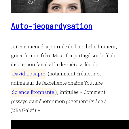
Auto-jeopardysation
J’ai commencé la journée de bien belle humeur,
grâce à mon frère Max. Il a partagé sur le fil de
discussion familial la dernière vidéo de
D
a
v
i
d
L
o
u
a
p
r
e
(notamment créateur et
animateur de l’excellente chaîne Youtube
S
c
i
e
n
c
e
E
t
o
n
n
a
n
t
e
), intitulée « Comment
j’essaye d’améliorer mon jugement (grâce à
Julia Galef) » :