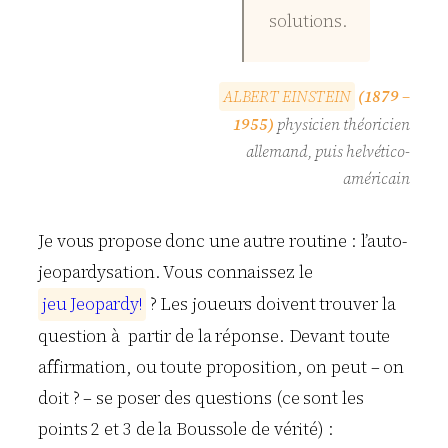
solutions.
A
L
B
E
R
T
E
I
N
S
T
E
I
N
(1879 –
1955)
physicien théoricien
allemand, puis helvético-
américain
Je vous propose donc une autre routine : l’auto-
jeopardysation. Vous connaissez le
j
e
u
J
e
o
p
a
r
d
y
!
? Les joueurs doivent trouver la
question à partir de la réponse. Devant toute
affirmation, ou toute proposition, on peut – on
doit ? – se poser des questions (ce sont les
points 2 et 3 de la Boussole de vérité) :