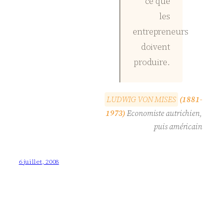
ce que
les
entrepreneurs
doivent
produire.
L
U
D
W
I
G
V
O
N
M
I
S
E
S
(1881-
1973)
Economiste autrichien,
puis américain
6 juillet, 2008