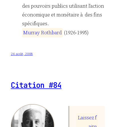
des pouvoirs publics utilisant l’action
économique et monétaire à des fins
spécifiques.
M
u
r
r
a
y
R
o
t
h
b
a
r
d
(1926-1995)
24 août, 2008
Citation #84
L
a
i
s
s
e
z
f
a
i
r
e