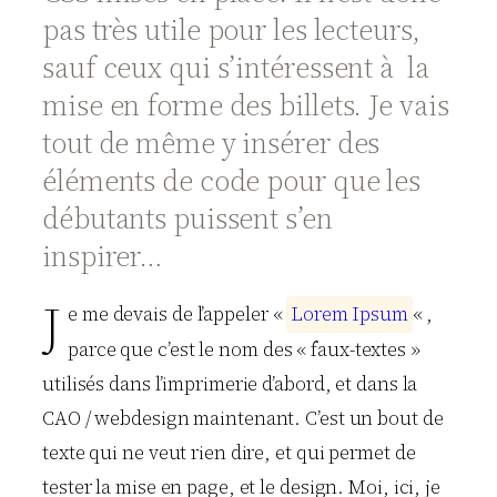
pas très utile pour les lecteurs,
sauf ceux qui s’intéressent à la
mise en forme des billets. Je vais
tout de même y insérer des
éléments de code pour que les
débutants puissent s’en
inspirer…
J
e me devais de l’appeler «
L
o
r
e
m
I
p
s
u
m
« ,
parce que c’est le nom des « faux-textes »
utilisés dans l’imprimerie d’abord, et dans la
CAO / webdesign maintenant. C’est un bout de
texte qui ne veut rien dire, et qui permet de
tester la mise en page, et le design. Moi, ici, je