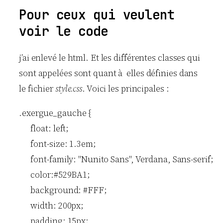
Pour ceux qui veulent
voir le code
j’ai enlevé le html. Et les différentes classes qui
sont appelées sont quant à elles définies dans
le fichier
style.css
. Voici les principales :
.exergue_gauche {

      float: left;

      font-size: 1.3em;

      font-family: "Nunito Sans", Verdana, Sans-serif;

      color:#529BA1;

      background: #FFF;

      width: 200px;

      padding: 15px;
