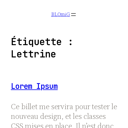
Aller
BLOmiG
au
contenu
Étiquette :
Lettrine
Lorem Ipsum
Ce billet me servira pour tester le
nouveau design, et les classes
CSS mises en place. Il n’est donc