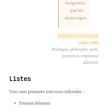
dangereux
que les
mensonges.
F
R
I
E
D
R
I
C
H
N
I
E
T
Z
S
C
H
E
(1844-1900)
Philologue, philosophe, poète,
pianiste et compositeur
allemand.
Listes
Voici une première liste non-ordonnée :
Premier élément