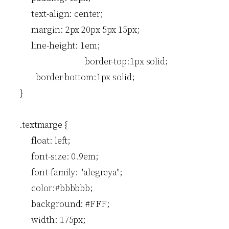
      text-align: center;

      margin: 2px 20px 5px 15px;

      line-height: 1em;

				border-top:1px solid; 

	border-bottom:1px solid; 

}

.textmarge {

      float: left;

      font-size: 0.9em;

      font-family: "alegreya";

      color:#bbbbbb;

      background: #FFF;

      width: 175px;
