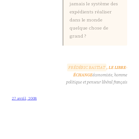
jamais le système des
expédients réaliser
dans le monde
quelque chose de
grand ?
F
R
É
D
É
R
I
C
B
A
S
T
I
A
T
, LE LIBRE-
ÉCHANGE
économiste, homme
politique et penseur libéral français
27 avril, 2008