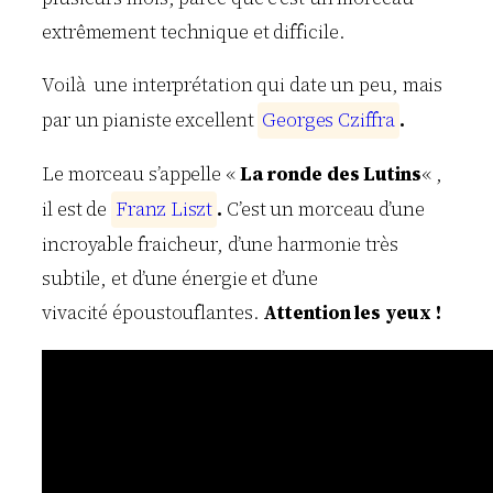
extrêmement technique et difficile.
Voilà une interprétation qui date un peu, mais
par un pianiste excellent
G
e
o
r
g
e
s
C
z
i
f
f
r
a
.
Le morceau s’appelle «
La ronde des Lutins
« ,
il est de
F
r
a
n
z
L
i
s
z
t
.
C’est un morceau d’une
incroyable fraicheur, d’une harmonie très
subtile, et d’une énergie et d’une
vivacité époustouflantes.
Attention les yeux !