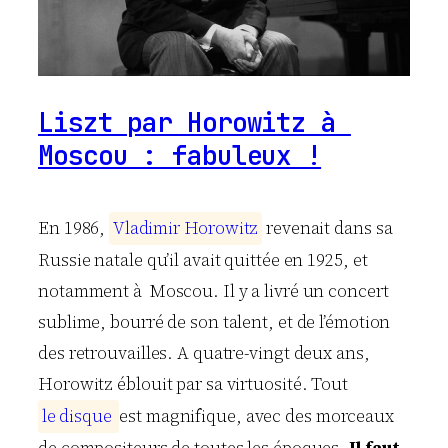
Liszt par Horowitz à
Moscou : fabuleux !
En 1986,
V
l
a
d
i
m
i
r
H
o
r
o
w
i
t
z
revenait dans sa
Russie natale qu’il avait quittée en 1925, et
notamment à Moscou. Il y a livré un concert
sublime, bourré de son talent, et de l’émotion
des retrouvailles. A quatre-vingt deux ans,
Horowitz éblouit par sa virtuosité. Tout
l
e
d
i
s
q
u
e
est magnifique, avec des morceaux