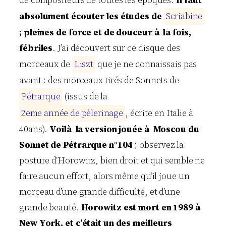
de compositeurs de toutes les époques.
Il faut
absolument écouter les études de
S
c
r
i
a
b
i
n
e
; pleines de force et de douceur à la fois,
fébriles
. J’ai découvert sur ce disque des
morceaux de
L
i
s
z
t
que je ne connaissais pas
avant : des morceaux tirés de Sonnets de
P
é
t
r
a
r
q
u
e
(issus de la
2
e
m
e
a
n
n
é
e
d
e
p
è
l
e
r
i
n
a
g
e
, écrite en Italie à
40ans).
Voilà la version jouée à Moscou du
Sonnet de Pétrarque n°104
; observez la
posture d’Horowitz, bien droit et qui semble ne
faire aucun effort, alors même qu’il joue un
morceau d’une grande difficulté, et d’une
grande beauté.
Horowitz est mort en 1989 à
New York, et c’était un des meilleurs