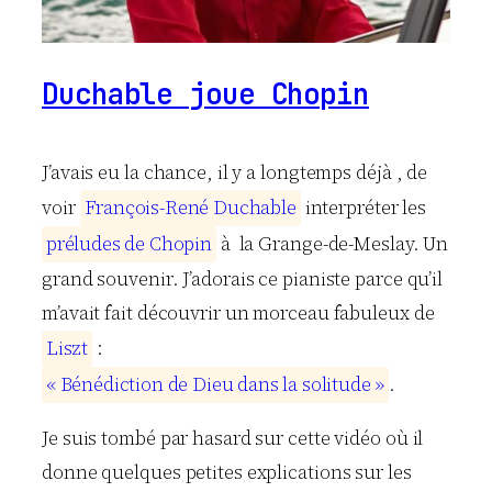
Duchable joue Chopin
J’avais eu la chance, il y a longtemps déjà , de
voir
F
r
a
n
ç
o
i
s
-
R
e
n
é
D
u
c
h
a
b
l
e
interpréter les
p
r
é
l
u
d
e
s
d
e
C
h
o
p
i
n
à la Grange-de-Meslay. Un
grand souvenir. J’adorais ce pianiste parce qu’il
m’avait fait découvrir un morceau fabuleux de
L
i
s
z
t
:
«
B
é
n
é
d
i
c
t
i
o
n
d
e
D
i
e
u
d
a
n
s
l
a
s
o
l
i
t
u
d
e
»
.
Je suis tombé par hasard sur cette vidéo où il
donne quelques petites explications sur les