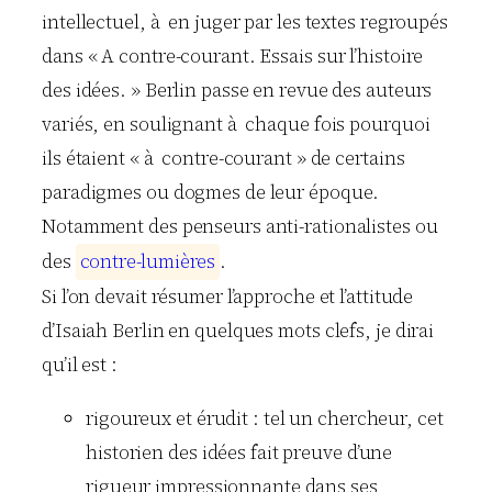
intellectuel, à en juger par les textes regroupés
dans « A contre-courant. Essais sur l’histoire
des idées. » Berlin passe en revue des auteurs
variés, en soulignant à chaque fois pourquoi
ils étaient « à contre-courant » de certains
paradigmes ou dogmes de leur époque.
Notamment des penseurs anti-rationalistes ou
des
c
o
n
t
r
e
-
l
u
m
i
è
r
e
s
.
Si l’on devait résumer l’approche et l’attitude
d’Isaiah Berlin en quelques mots clefs, je dirai
qu’il est :
rigoureux et érudit : tel un chercheur, cet
historien des idées fait preuve d’une
rigueur impressionnante dans ses