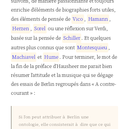
suivons, de manière passionnante et toujours
enrichie d’éléments de biographies forts utiles,
des éléments de pensée de
V
i
c
o
,
H
a
m
a
n
n
,
H
e
r
z
e
n
,
S
o
r
e
l
ou une réflexion sur Verdi,
basée sur la pensée de
S
c
h
i
l
l
e
r
. Et quelques
autres plus connus que sont
M
o
n
t
e
s
q
u
i
e
u
,
M
a
c
h
i
a
v
e
l
et
H
u
m
e
. Pour terminer, le mot de
la fin de la préface d’Hausheer me parait bien
résumer l’attitude et la musique qui se dégage
des essais de Berlin regroupés dans « A contre-
courant » :
Si l’on peut attribuer à Berlin une
ontologie, elle consisterait à dire que ce qui