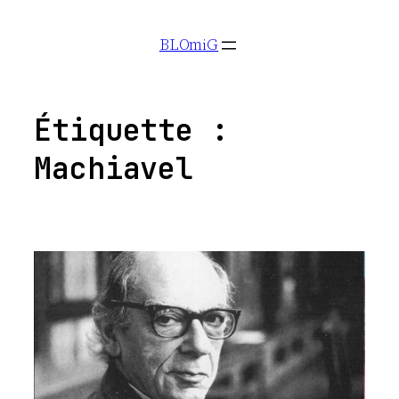
Aller
BLOmiG
au
contenu
Étiquette :
Machiavel