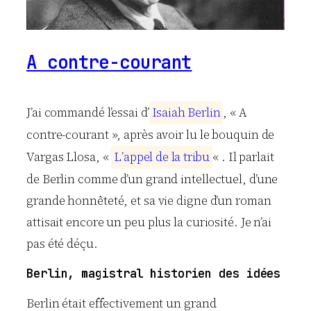
A contre-courant
J’ai commandé l’essai d’
I
s
a
i
a
h
B
e
r
l
i
n
, « A
contre-courant », après avoir lu le bouquin de
Vargas Llosa, «
L
’
a
p
p
e
l
d
e
l
a
t
r
i
b
u
« . Il parlait
de Berlin comme d’un grand intellectuel, d’une
grande honnêteté, et sa vie digne d’un roman
attisait encore un peu plus la curiosité. Je n’ai
pas été déçu.
Berlin, magistral historien des idées
Berlin était effectivement un grand