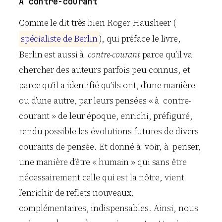
A contre-courant
Comme le dit très bien Roger Hausheer (
s
p
é
c
i
a
l
i
s
t
e
d
e
B
e
r
l
i
n
), qui préface le livre,
Berlin est aussi à
contre-courant
parce qu’il va
chercher des auteurs parfois peu connus, et
parce qu’il a identifié qu’ils ont, d’une manière
ou d’une autre, par leurs pensées « à contre-
courant » de leur époque, enrichi, préfiguré,
rendu possible les évolutions futures de divers
courants de pensée. Et donné à voir, à penser,
une manière d’être « humain » qui sans être
nécessairement celle qui est la nôtre, vient
l’enrichir de reflets nouveaux,
complémentaires, indispensables. Ainsi, nous