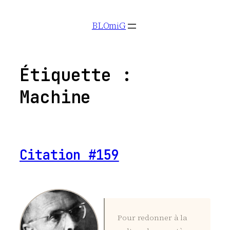
Aller
BLOmiG
au
contenu
Étiquette :
Machine
Citation #159
Pour redonner à la