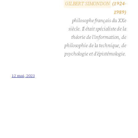
G
I
L
B
E
R
T
S
I
M
O
N
D
O
N
(1924-
1989)
philosophe français du XXe
siècle. Il était spécialiste de la
théorie de l’information, de
philosophie de la technique, de
psychologie et d’épistémologie.
12 mai, 2023