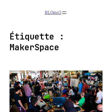
Aller
BLOmiG
au
contenu
Étiquette :
MakerSpace