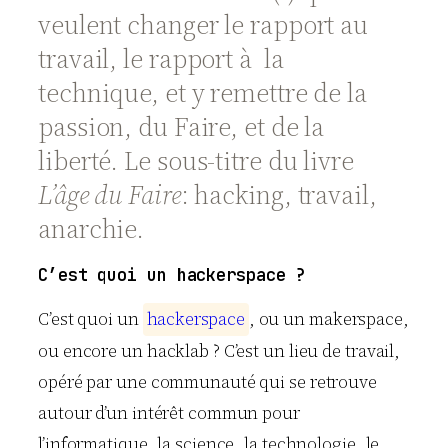
veulent changer le rapport au
travail, le rapport à la
technique, et y remettre de la
passion, du Faire, et de la
liberté. Le sous-titre du livre
L’âge du Faire
: hacking, travail,
anarchie.
C’est quoi un hackerspace ?
C’est quoi un
h
a
c
k
e
r
s
p
a
c
e
, ou un makerspace,
ou encore un hacklab ? C’est un lieu de travail,
opéré par une communauté qui se retrouve
autour d’un intérêt commun pour
l’informatique, la science, la technologie, le