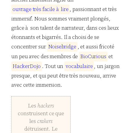
o
u
v
r
a
g
e
t
r
è
s
f
a
c
i
l
e
à
l
i
r
e
, passionnant et très
immersif. Nous sommes vraiment plongés,
grâce à son talent de narrateur, dans ces lieux
étonnants et bigarrés. Il a choisi de se
concentrer sur
N
o
i
s
e
b
r
i
d
g
e
, et aussi fricoté
un peu avec des membres de
B
i
o
C
u
r
i
o
u
s
et
H
a
c
k
e
r
D
o
j
o
. Tout un
v
o
c
a
b
u
l
a
i
r
e
, un jargon
presque, et qui peut être très nouveau, arrive
avec cette immersion.
Les
hackers
construisent ce que
les
crakers
détruisent. Le