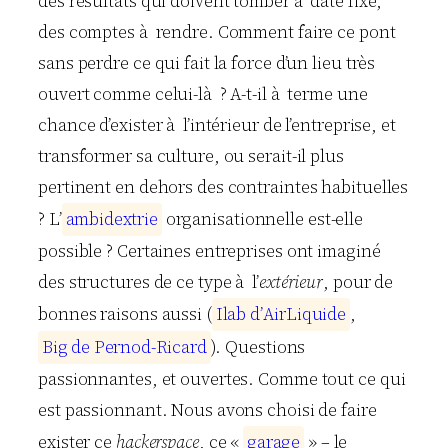
des résultats qui doivent tomber à date fixe,
des comptes à rendre. Comment faire ce pont
sans perdre ce qui fait la force d’un lieu très
ouvert comme celui-là ? A-t-il à terme une
chance d’exister à l’intérieur de l’entreprise, et
transformer sa culture, ou serait-il plus
pertinent en dehors des contraintes habituelles
? L’
a
m
b
i
d
e
x
t
r
i
e
organisationnelle est-elle
possible ? Certaines entreprises ont imaginé
des structures de ce type à l’
extérieur
, pour de
bonnes raisons aussi (
I
l
a
b
d
’
A
i
r
L
i
q
u
i
d
e
,
B
i
g
d
e
P
e
r
n
o
d
-
R
i
c
a
r
d
). Questions
passionnantes, et ouvertes. Comme tout ce qui
est passionnant. Nous avons choisi de faire
exister ce
hackerspace
, ce «
g
a
r
a
g
e
» – le