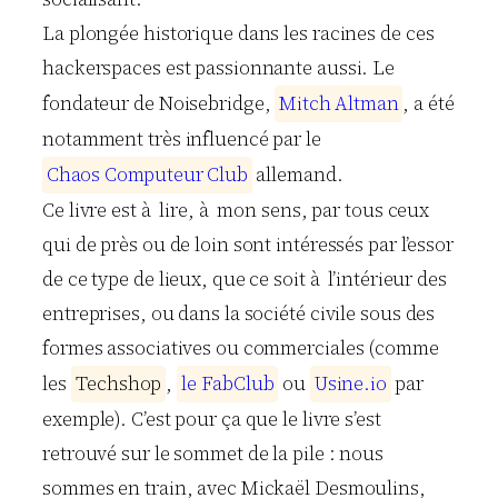
La plongée historique dans les racines de ces
hackerspaces est passionnante aussi. Le
fondateur de Noisebridge,
M
i
t
c
h
A
l
t
m
a
n
, a été
notamment très influencé par le
C
h
a
o
s
C
o
m
p
u
t
e
u
r
C
l
u
b
allemand.
Ce livre est à lire, à mon sens, par tous ceux
qui de près ou de loin sont intéressés par l’essor
de ce type de lieux, que ce soit à l’intérieur des
entreprises, ou dans la société civile sous des
formes associatives ou commerciales (comme
les
T
e
c
h
s
h
o
p
,
l
e
F
a
b
C
l
u
b
ou
U
s
i
n
e
.
i
o
par
exemple). C’est pour ça que le livre s’est
retrouvé sur le sommet de la pile : nous
sommes en train, avec Mickaël Desmoulins,