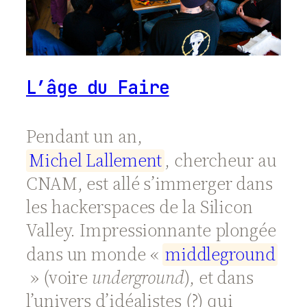
L’âge du Faire
Pendant un an,
M
i
c
h
e
l
L
a
l
l
e
m
e
n
t
, chercheur au
CNAM, est allé s’immerger dans
les hackerspaces de la Silicon
Valley. Impressionnante plongée
dans un monde «
m
i
d
d
l
e
g
r
o
u
n
d
» (voire
underground
), et dans
l’univers d’idéalistes (?) qui