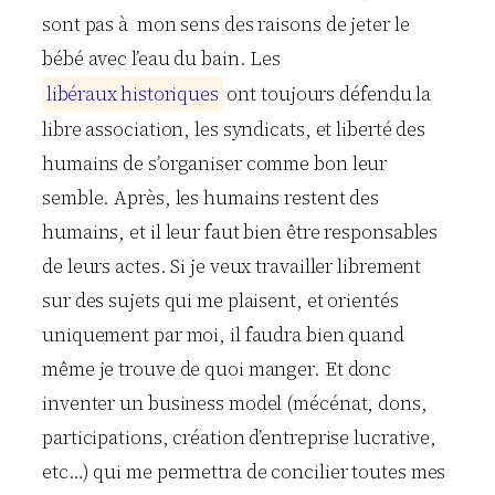
sont pas à mon sens des raisons de jeter le
bébé avec l’eau du bain. Les
l
i
b
é
r
a
u
x
h
i
s
t
o
r
i
q
u
e
s
ont toujours défendu la
libre association, les syndicats, et liberté des
humains de s’organiser comme bon leur
semble. Après, les humains restent des
humains, et il leur faut bien être responsables
de leurs actes. Si je veux travailler librement
sur des sujets qui me plaisent, et orientés
uniquement par moi, il faudra bien quand
même je trouve de quoi manger. Et donc
inventer un business model (mécénat, dons,
participations, création d’entreprise lucrative,
etc…) qui me permettra de concilier toutes mes