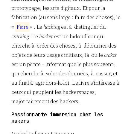
prototypage, les arts digitaux. Et pour la
fabrication (au sens large : faire des choses), le
«
F
a
i
r
e
« . Le
hacking
est à distinguer du
cracking
. Le
hacker
est un bidouilleur qui
cherche à créer des choses, à détourner des
objets de leurs usages initiaux, là où le
craker
est un pirate – informatique le plus souvent-,
qui cherche à voler des données, à casser, et
au final à agir hors-la-loi. Le livre s’intéresse à
ceux qui peuplent les hackerspaces,
majoritairement des hackers.
Passionnante immersion chez les
makers
Michel Lallement signe un