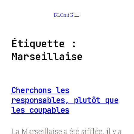
Aller
BLOmiG
au
contenu
Étiquette :
Marseillaise
Cherchons les
responsables, plutôt que
les coupables
La Marseillaise a été sifflée, il y a