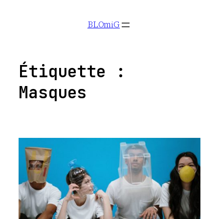
Aller
BLOmiG
au
contenu
Étiquette :
Masques