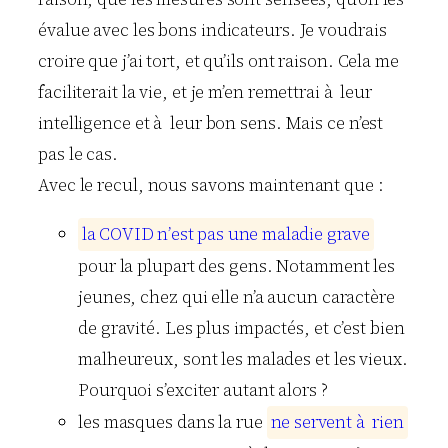
évalue avec les bons indicateurs. Je voudrais
croire que j’ai tort, et qu’ils ont raison. Cela me
faciliterait la vie, et je m’en remettrai à leur
intelligence et à leur bon sens. Mais ce n’est
pas le cas.
Avec le recul, nous savons maintenant que :
l
a
C
O
V
I
D
n
’
e
s
t
p
a
s
u
n
e
m
a
l
a
d
i
e
g
r
a
v
e
pour la plupart des gens. Notamment les
jeunes, chez qui elle n’a aucun caractère
de gravité. Les plus impactés, et c’est bien
malheureux, sont les malades et les vieux.
Pourquoi s’exciter autant alors ?
les masques dans la rue
n
e
s
e
r
v
e
n
t
à
r
i
e
n