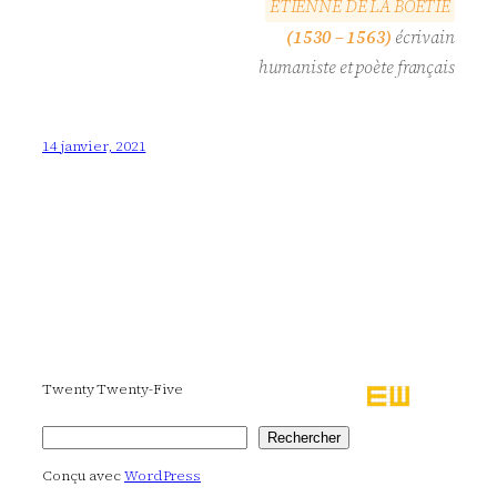
E
T
I
E
N
N
E
D
E
L
A
B
O
É
T
I
E
(1530 – 1563)
écrivain
humaniste et poète français
14 janvier, 2021
Twenty Twenty-Five
Rechercher
Rechercher
Conçu avec
WordPress