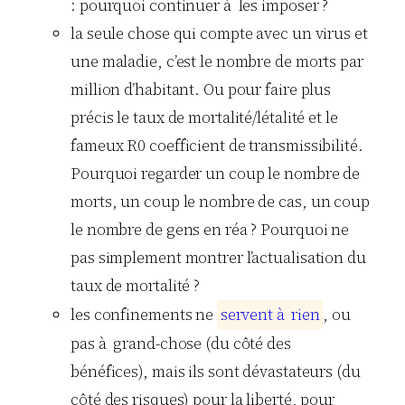
: pourquoi continuer à les imposer ?
la seule chose qui compte avec un virus et
une maladie, c’est le nombre de morts par
million d’habitant. Ou pour faire plus
précis le taux de mortalité/létalité et le
fameux R0 coefficient de transmissibilité.
Pourquoi regarder un coup le nombre de
morts, un coup le nombre de cas, un coup
le nombre de gens en réa ? Pourquoi ne
pas simplement montrer l’actualisation du
taux de mortalité ?
les confinements ne
s
e
r
v
e
n
t
à
r
i
e
n
, ou
pas à grand-chose (du côté des
bénéfices), mais ils sont dévastateurs (du
côté des risques) pour la liberté, pour