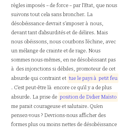
règles imposés – de force – par l’Etat, que nous
suivons tout cela sans broncher. La
désobéissance devrait s’imposer à nous,
devant tant d’absurdités et de délires. Mais
nous obéissons, nous courbons l’échine, avec
un mélange de crainte et de rage. Nous
sommes nous-mêmes, en ne désobéissant pas
à des injonctions si débiles, promoteur de cet
absurde qui contraint et
t
u
e
l
e
p
a
y
s
à
p
e
t
i
t
f
e
u
. C’est peut-être là encore ce qu’il y a de plus
absurde. La prise de
p
o
s
i
t
i
o
n
d
e
D
i
d
i
e
r
M
a
ï
s
t
o
me parait courageuse et salutaire. Qu’en
pensez-vous ? Devrions-nous afficher des
formes plus ou moins nettes de désobéissance