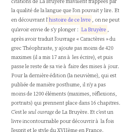
citations de La Bruyère m’avaient frappées par
la qualité de la langue que l’on pouvait y lire. Et
en découvrant l’
h
i
s
t
o
i
r
e
d
e
c
e
l
i
v
r
e
, on ne peut
qu’avoir envie de s’y plonger :
L
a
B
r
u
y
è
r
e
,
après avoir traduit l’ouvrage « Caractères » du
grec Théophraste, y ajoute pas moins de 420
maximes (il a mis 17 ans à les écrire), et puis
passe le reste de sa vie à faire des mises à jour.
Pour la dernière édition (la neuvième), qui est
publiée de manière posthume, il n’y a pas
moins de 1200 éléments (maximes, réflexions,
portraits) qui prennent place dans 16 chapitres.
C’est le
seul ouvrage
de La Bruyère. Et c’est un
livre incontournable pour découvrir à la fois
l’esprit et le style du XVIIème en France.