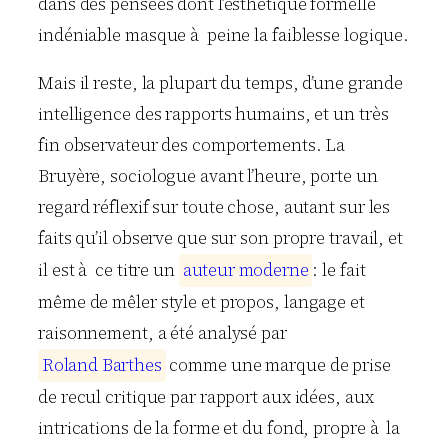
dans des pensées dont l’esthétique formelle
indéniable masque à peine la faiblesse logique.
Mais il reste, la plupart du temps, d’une grande
intelligence des rapports humains, et un très
fin observateur des comportements. La
Bruyère, sociologue avant l’heure, porte un
regard réflexif sur toute chose, autant sur les
faits qu’il observe que sur son propre travail, et
il est à ce titre un
a
u
t
e
u
r
m
o
d
e
r
n
e
: le fait
même de mêler style et propos, langage et
raisonnement, a été analysé par
R
o
l
a
n
d
B
a
r
t
h
e
s
comme une marque de prise
de recul critique par rapport aux idées, aux
intrications de la forme et du fond, propre à la