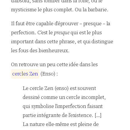
d’absolu, sans tomber dans la folie, ou le
mysticisme le plus complet. Ou la barbarie.
Il faut être capable d’éprouver – presque – la
perfection. C’est le
presque
qui est le plus
important dans cette phrase, et qui distingue
les fous des bienheureux.
On retrouve un peu cette idée dans les
c
e
r
c
l
e
s
Z
e
n
(Enso) :
Le cercle Zen (enso) est souvent
dessiné comme un cercle incomplet,
qui symbolise l’imperfection faisant
partie intégrante de l’existence. […]
La nature elle-même est pleine de