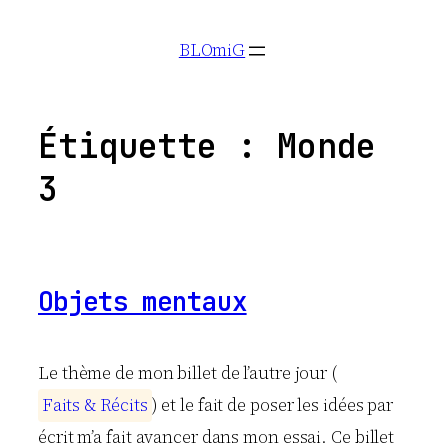
Aller
BLOmiG
au
contenu
Étiquette :
Monde
3
Objets mentaux
Le thème de mon billet de l’autre jour (
F
a
i
t
s
&
R
é
c
i
t
s
) et le fait de poser les idées par
écrit m’a fait avancer dans mon essai. Ce billet