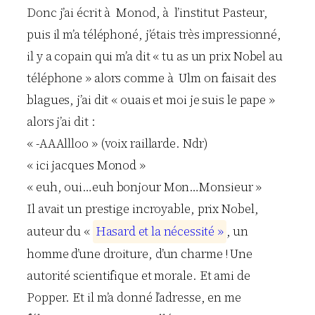
Donc j’ai écrit à Monod, à l’institut Pasteur,
puis il m’a téléphoné, j’étais très impressionné,
il y a copain qui m’a dit « tu as un prix Nobel au
téléphone » alors comme à Ulm on faisait des
blagues, j’ai dit « ouais et moi je suis le pape »
alors j’ai dit :
« -AAAllloo » (voix raillarde. Ndr)
« ici jacques Monod »
« euh, oui…euh bonjour Mon…Monsieur »
Il avait un prestige incroyable, prix Nobel,
auteur du «
H
a
s
a
r
d
e
t
l
a
n
é
c
e
s
s
i
t
é
»
, un
homme d’une droiture, d’un charme ! Une
autorité scientifique et morale. Et ami de
Popper. Et il m’a donné l’adresse, en me