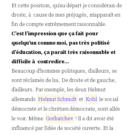
Et cette position, qu’au départ je considérais de
droite, à cause de mes préjugés, m’apparaît en
fin de compte extrêmement raisonnable.
C’est l’impression que ça fait pour
quelqu’un comme moi, pas très politisé
d’éducation, ça paraît très raisonnable et
difficile à contredire…
Beaucoup d’hommes politiques, d’ailleurs, se
sont réclamés de lui. De droite et de gauche,
d’ailleurs. Par exemple, les deux Helmut
allemands
H
e
l
m
u
t
S
c
h
m
i
d
t
et
K
o
h
l
le social
démocrate et le chrétien démocrate, sont allés
le voir. Même
G
o
r
b
a
t
c
h
e
v
! Il a dit avoir été
influencé par l’idée de société ouverte. Et la