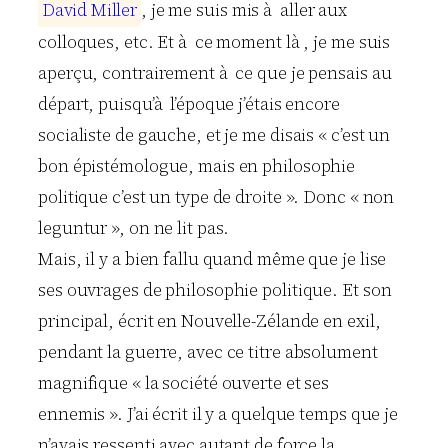
D
a
v
i
d
M
i
l
l
e
r
, je me suis mis à aller aux
colloques, etc. Et à ce moment là , je me suis
aperçu, contrairement à ce que je pensais au
départ, puisqu’à l’époque j’étais encore
socialiste de gauche, et je me disais « c’est un
bon épistémologue, mais en philosophie
politique c’est un type de droite ». Donc « non
leguntur », on ne lit pas.
Mais, il y a bien fallu quand même que je lise
ses ouvrages de philosophie politique. Et son
principal, écrit en Nouvelle-Zélande en exil,
pendant la guerre, avec ce titre absolument
magnifique « la société ouverte et ses
ennemis ». J’ai écrit il y a quelque temps que je
n’avais ressenti avec autant de force la