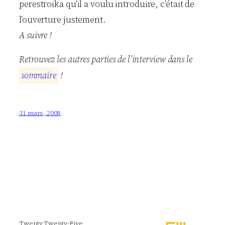
perestroika qu’il a voulu introduire, c’était de
l’ouverture justement.
A suivre !
Retrouvez les autres parties de l’interview dans le
s
o
m
m
a
i
r
e
!
31 mars, 2008
Twenty Twenty-Five