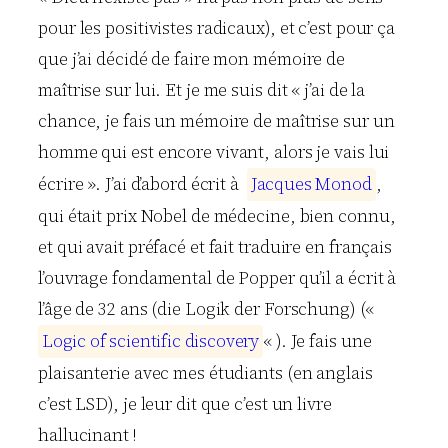
pour les positivistes radicaux), et c’est pour ça
que j’ai décidé de faire mon mémoire de
maîtrise sur lui. Et je me suis dit « j’ai de la
chance, je fais un mémoire de maîtrise sur un
homme qui est encore vivant, alors je vais lui
écrire ». J’ai d’abord écrit à
J
a
c
q
u
e
s
M
o
n
o
d
,
qui était prix Nobel de médecine, bien connu,
et qui avait préfacé et fait traduire en français
l’ouvrage fondamental de Popper qu’il a écrit à
l’âge de 32 ans (die Logik der Forschung) («
L
o
g
i
c
o
f
s
c
i
e
n
t
i
f
i
c
d
i
s
c
o
v
e
r
y
« ). Je fais une
plaisanterie avec mes étudiants (en anglais
c’est LSD), je leur dit que c’est un livre
hallucinant !