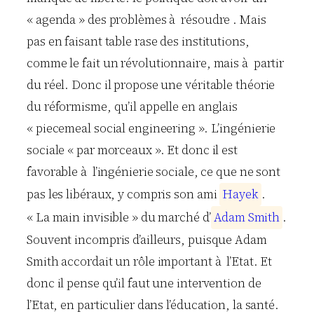
« agenda » des problèmes à résoudre . Mais
pas en faisant table rase des institutions,
comme le fait un révolutionnaire, mais à partir
du réel. Donc il propose une véritable théorie
du réformisme, qu’il appelle en anglais
« piecemeal social engineering ». L’ingénierie
sociale « par morceaux ». Et donc il est
favorable à l’ingénierie sociale, ce que ne sont
pas les libéraux, y compris son ami
H
a
y
e
k
.
« La main invisible » du marché d’
A
d
a
m
S
m
i
t
h
.
Souvent incompris d’ailleurs, puisque Adam
Smith accordait un rôle important à l’Etat. Et
donc il pense qu’il faut une intervention de
l’Etat, en particulier dans l’éducation, la santé.