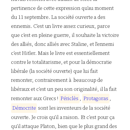
pertinence de cette expression qu’au moment
du 11 septembre. La société ouverte a des
ennemis. C’est un livre assez curieux, parce
que c’est en pleine guerre, il souhaite la victoire
des alliés, donc alliés avec Staline, et l’ennemi
c’est Hitler. Mais le livre est essentiellement
contre le totalitarisme, et pour la démocratie
libérale (la société ouverte) que lui fait
remonter, contrairement à beaucoup de
libéraux et c’est un peu son originalité, il la fait
remonter aux Grecs !
P
é
r
i
c
l
è
s
,
P
r
o
t
a
g
o
r
a
s
,
D
é
m
o
c
r
i
t
e
sont les inventeurs de la société
ouverte. Je crois qu’il a raison. Et c’est pour ça
qu’il attaque Platon, bien que le plus grand des