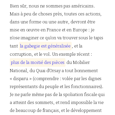
Bien sûr, nous ne sommes pas américains.
Mais à peu de choses près, toutes ces actions,
dans une forme ou une autre, devront être
mise en œuvre en France et en Europe : je
n’ose imaginer ce qu’on va trouver sous le tapis
tant
l
a
g
a
b
e
g
i
e
e
s
t
g
é
n
é
r
a
l
i
s
é
e
, et la
corruption, et le vol. Un exemple récent :
p
l
u
s
d
e
l
a
m
o
i
t
i
é
d
e
s
p
i
è
c
e
s
du Mobilier
National, du Quai d’Orsay a tout bonnement
« disparu » (comprendre : volée par les dignes
représentants du peuple et les fonctionnaires).
Je ne parle même pas de la spoliation fiscale qui
a atteint des sommets, et rend impossible la vie
de beaucoup de français, et le développement