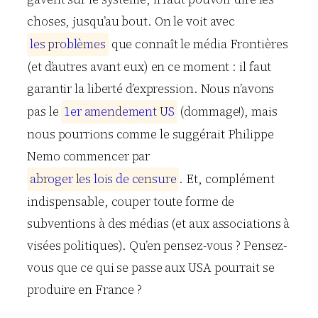
choses, jusqu’au bout. On le voit avec
l
e
s
p
r
o
b
l
è
m
e
s
que connaît le média Frontières
(et d’autres avant eux) en ce moment : il faut
garantir la liberté d’expression. Nous n’avons
pas le
1
e
r
a
m
e
n
d
e
m
e
n
t
U
S
(dommage!), mais
nous pourrions comme le suggérait Philippe
Nemo commencer par
a
b
r
o
g
e
r
l
e
s
l
o
i
s
d
e
c
e
n
s
u
r
e
. Et, complément
indispensable, couper toute forme de
subventions à des médias (et aux associations à
visées politiques). Qu’en pensez-vous ? Pensez-
vous que ce qui se passe aux USA pourrait se
produire en France ?