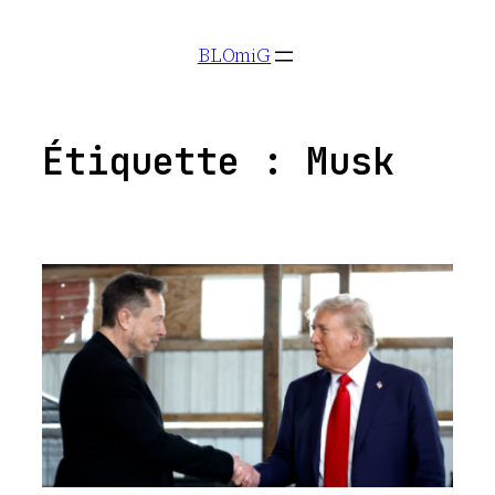
Aller
BLOmiG
au
contenu
Étiquette :
Musk