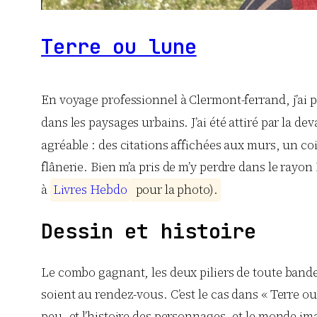
Terre ou lune
En voyage professionnel à Clermont-ferrand, j’ai pro
dans les paysages urbains. J’ai été attiré par la dev
agréable : des citations affichées aux murs, un co
flânerie. Bien m’a pris de m’y perdre dans le rayo
à
L
i
v
r
e
s
H
e
b
d
o
p
o
u
r
l
a
p
h
o
t
o
)
.
Dessin et histoire
Le combo gagnant, les deux piliers de toute bande-
soient au rendez-vous. C’est le cas dans « Terre o
peu, et l’histoire des personnages, et le monde ima