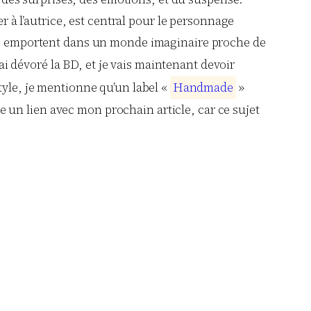
à l’autrice, est central pour le personnage
nous emportent dans un monde imaginaire proche de
J’ai dévoré la BD, et je vais maintenant devoir
tyle, je mentionne qu’un label «
H
a
n
d
m
a
d
e
»
ire un lien avec mon prochain article, car ce sujet