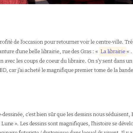
fité de l’occasion pour retourner voir le centre-ville. Très
anture d’une belle librairie, rue des Gras : «
L
a
l
i
b
r
a
i
r
i
e
« .
in avec les coups de coeur du libraire. On s’y sent dans u
n BD, car j’ai acheté le magnifique premier tome de la ban
dessinée, c’est bien sûr que les dessins nous séduisent, E
u Lune ». Les dessins sont magnifiques, l’histoire se dével
ginaire futuriste / dystopique dans lequel ils vivent. Il y