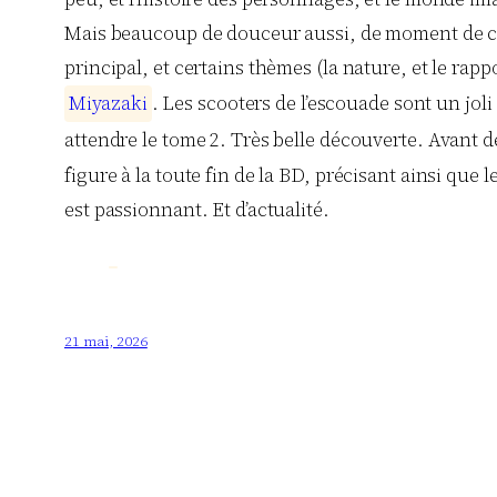
Mais beaucoup de douceur aussi, de moment de com
principal, et certains thèmes (la nature, et le r
M
i
y
a
z
a
k
i
. Les scooters de l’escouade sont un joli 
attendre le tome 2. Très belle découverte. Avant d
figure à la toute fin de la BD, précisant ainsi que 
est passionnant. Et d’actualité.
21 mai, 2026