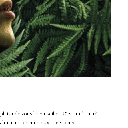
laisir de vous le conseiller. C’est un film très
s humains en animaux a pris place.