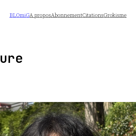
BLOmiG
A propos
Abonnement
Citations
Grokisme
ure