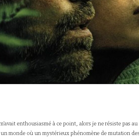
’avait enthousiasmé à ce point, alors je ne résiste pas au p
dans un monde où un mystérieux phénomène de mutation de