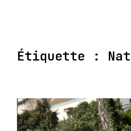
Aller
au
contenu
Étiquette :
Nat