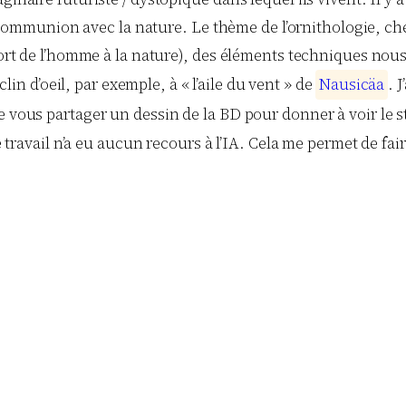
munion avec la nature. Le thème de l’ornithologie, cher 
apport de l’homme à la nature), des éléments techniques 
clin d’oeil, par exemple, à « l’aile du vent » de
N
a
u
s
i
c
ä
a
. 
e vous partager un dessin de la BD pour donner à voir le s
le travail n’a eu aucun recours à l’IA. Cela me permet de fa