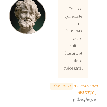
Tout ce
qui existe
dans
l’Univers
est le
fruit du
hasard et
de la
nécessité.
D
É
M
O
C
R
I
T
E
(VERS 460-370
AVANT J.C.)
,
philosophe grec.