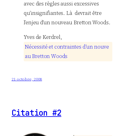
avec des règles aussi excessives
qu’insignifiantes. Là devrait être
l’enjeu d’un nouveau Bretton Woods.
Yves
de Kerdrel
,
N
é
c
e
s
s
i
t
é
e
t
c
o
n
t
r
a
i
n
t
e
s
d
’
u
n
n
o
u
v
e
a
u
B
r
e
t
t
o
n
W
o
o
d
s
21 octobre, 2008
Citation #2