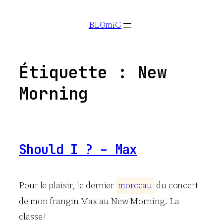
Aller
BLOmiG
au
contenu
Étiquette :
New
Morning
Should I ? – Max
Pour le plaisir, le dernier
m
o
r
c
e
a
u
du concert
de mon frangin Max au New Morning. La
classe !