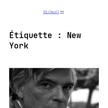
Aller
BLOmiG
au
contenu
Étiquette :
New
York