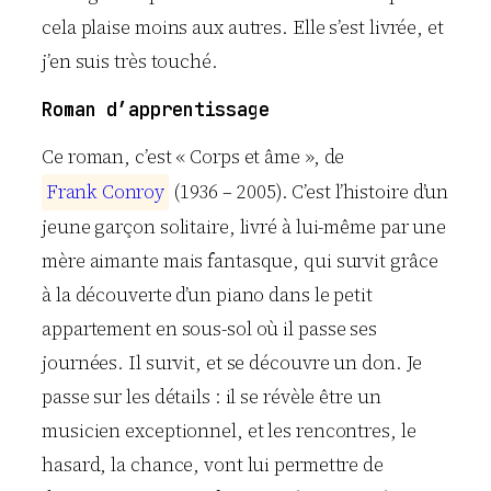
cela plaise moins aux autres. Elle s’est livrée, et
j’en suis très touché.
Roman d’apprentissage
Ce roman, c’est « Corps et âme », de
F
r
a
n
k
C
o
n
r
o
y
(1936 – 2005). C’est l’histoire d’un
jeune garçon solitaire, livré à lui-même par une
mère aimante mais fantasque, qui survit grâce
à la découverte d’un piano dans le petit
appartement en sous-sol où il passe ses
journées. Il survit, et se découvre un don. Je
passe sur les détails : il se révèle être un
musicien exceptionnel, et les rencontres, le
hasard, la chance, vont lui permettre de