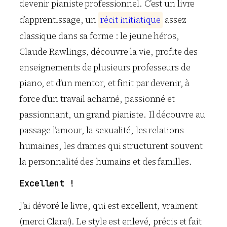
devenir pianiste professionnel. C’est un livre
d’apprentissage, un
r
é
c
i
t
i
n
i
t
i
a
t
i
q
u
e
assez
classique dans sa forme : le jeune héros,
Claude Rawlings, découvre la vie, profite des
enseignements de plusieurs professeurs de
piano, et d’un mentor, et finit par devenir, à
force d’un travail acharné, passionné et
passionnant, un grand pianiste. Il découvre au
passage l’amour, la sexualité, les relations
humaines, les drames qui structurent souvent
la personnalité des humains et des familles.
Excellent !
J’ai dévoré le livre, qui est excellent, vraiment
(merci Clara!). Le style est enlevé, précis et fait