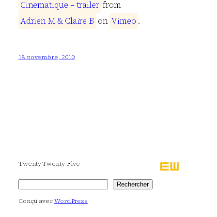
C
i
n
e
m
a
t
i
q
u
e
–
t
r
a
i
l
e
r
from
A
d
r
i
e
n
M
&
C
l
a
i
r
e
B
on
V
i
m
e
o
.
18 novembre, 2010
Twenty Twenty-Five
Rechercher
Rechercher
Conçu avec
WordPress