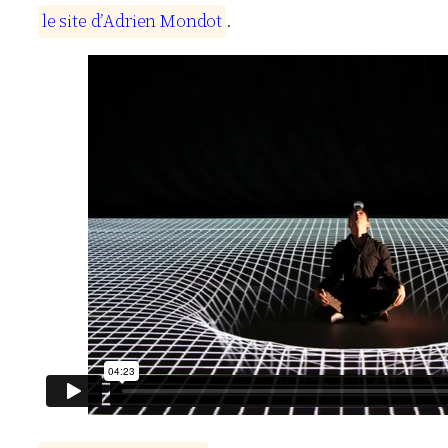
l
e
s
i
t
e
d
’
A
d
r
i
e
n
M
o
n
d
o
t
.