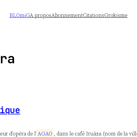
BLOmiG
A propos
Abonnement
Citations
Grokisme
ra
ique
eur d’opéra de l’
A
G
A
O
, dans le café Iruà±a (nom de la vi