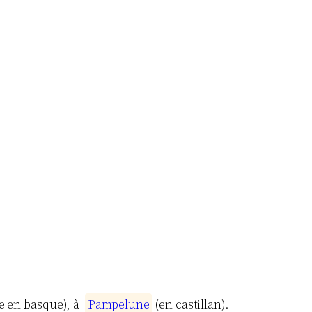
lle en basque), à
P
a
m
p
e
l
u
n
e
(en castillan).