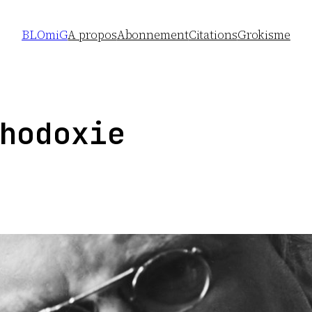
BLOmiG
A propos
Abonnement
Citations
Grokisme
hodoxie