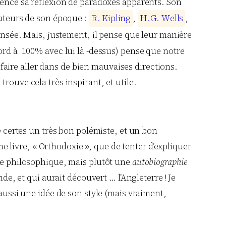
anence sa réflexion de paradoxes apparents. Son
auteurs de son époque :
R
.
K
i
p
l
i
n
g
,
H
.
G
.
W
e
l
l
s
,
ensée. Mais, justement, il pense que leur manière
cord à 100% avec lui là -dessus) pense que notre
aire aller dans de bien mauvaises directions.
rouve cela très inspirant, et utile.
e certes un très bon polémiste, et un bon
me livre, « Orthodoxie », que de tenter d’expliquer
ème philosophique, mais plutôt une
autobiographie
de, et qui aurait découvert … l’Angleterre ! Je
aussi une idée de son style (mais vraiment,