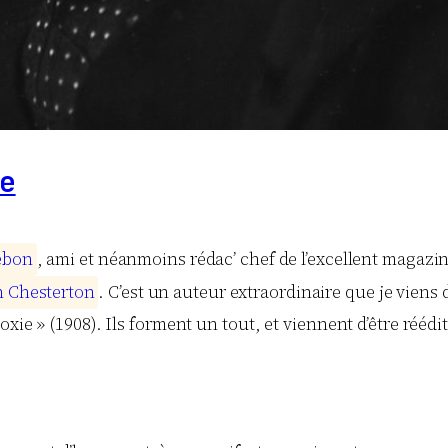
e
e
b
o
n
, ami et néanmoins rédac’ chef de l’excellent magazi
h
C
h
e
s
t
e
r
t
o
n
. C’est un auteur extraordinaire que je viens 
xie » (1908). Ils forment un tout, et viennent d’être réédi