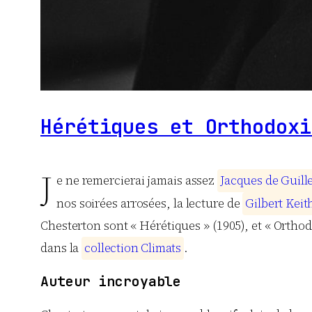
Hérétiques et Orthodoxi
J
e ne remercierai jamais assez
J
a
c
q
u
e
s
d
e
G
u
i
l
l
nos soirées arrosées, la lecture de
G
i
l
b
e
r
t
K
e
i
t
Chesterton sont « Hérétiques » (1905), et « Orthodo
dans la
c
o
l
l
e
c
t
i
o
n
C
l
i
m
a
t
s
.
Auteur incroyable