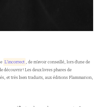
ne
L
’
i
n
c
o
r
r
e
c
t
, de m’avoir conseillé, lors d’une de
de découvrir ! Les deux livres phares de
tés, et très bien traduits, aux éditions Flammarion,