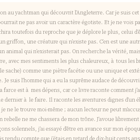
usion au yachtman qui découvrit l’Angleterre. Car je suis c
ourrait ne pas avoir un caractère égotiste. Et je ne vois p
ira toutefois du reproche que je déplore le plus, celui d’ê
griffon, une créature qui n’existe pas. C’en est une autr
 d’un animal qui n’existerait pas. On recherche la vérité, mais
ivre, avec mes sentiments les plus chaleureux, à tous les br
 le sache) comme une piètre facétie ou une unique et extén
se. Je suis l’homme qui a eu la suprême audace de découvrir
la farce est à mes dépens, car ce livre raconte comment j’a
e dernier à le faire. Il raconte les aventures dignes d’un 
je ne le trouve moi-même ; aucun lecteur ne peut m’accuser 
cun rebelle ne me chassera de mon trône. J’avoue librement 
çons solennels, j’ai essayé d’être en avance sur mon époq
uis rendu compte que j’étais en retard de dix-huit cents ans