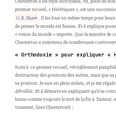
Chesterton a un style incroyable, vif, plein de bo
premier recueil, « Hérétiques », est une successio
G
.
B
.
S
h
a
w
. Il les loue en même temps pour leurs
de penser le monde est fausse. Et il explique pour
« vision du monde » importe. Que la manière de co
Chesterton a entretenu de nombreuses controverses, 
« Orthodoxie » pour expliquer « 
Suite à ce premier recueil, véritablement pamphlét
destructeur des positions des autres, mais que sa po
sa position. Je suis en plein milieu, et je me ré
débraillée
. Et il démarre en expliquant qu’il se con
laisse comme toujours le mot de la fin à l’auteur,
vraiment, lisez Chesterton!) :