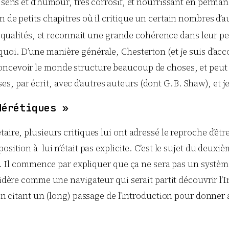
n sens et d’humour, très corrosif, et nourrissant en perm
n de petits chapitres où il critique un certain nombres d’
 qualités, et reconnait une grande cohérence dans leur p
quoi. D’une manière générale, Chesterton (et je suis d’ac
ncevoir le monde structure beaucoup de choses, et peut f
par écrit, avec d’autres auteurs (dont G.B. Shaw), et je t
Hérétiques »
aire, plusieurs critiques lui ont adressé le reproche d’êtr
sition à lui n’était pas explicite. C’est le sujet du deuxiè
gale. Il commence par expliquer que ça ne sera pas un syst
sidère comme une navigateur qui serait partit découvrir l’In
 en citant un (long) passage de l’introduction pour donner 