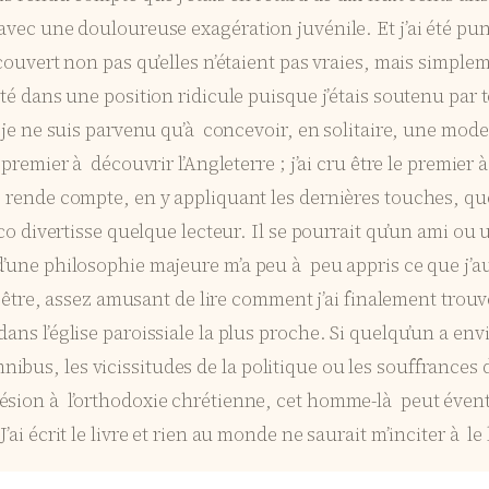
avec une douloureuse exagération juvénile. Et j’ai été puni
écouvert non pas qu’elles n’étaient pas vraies, mais simplem
té dans une position ridicule puisque j’étais soutenu par to
s je ne suis parvenu qu’à concevoir, en solitaire, une mode
 premier à découvrir l’Angleterre ; j’ai cru être le premier
 rende compte, en y appliquant les dernières touches, que 
asco divertisse quelque lecteur. Il se pourrait qu’un ami 
 d’une philosophie majeure m’a peu à peu appris ce que j’
pas être, assez amusant de lire comment j’ai finalement tr
dans l’église paroissiale la plus proche. Si quelqu’un a en
bus, les vicissitudes de la politique ou les souffrances 
sion à l’orthodoxie chrétienne, cet homme-là peut éventuel
ai écrit le livre et rien au monde ne saurait m’inciter à le 