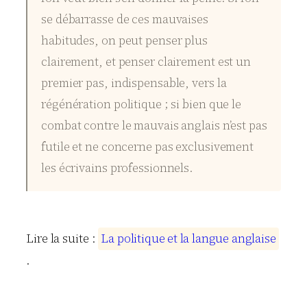
se débarrasse de ces mauvaises
habitudes, on peut penser plus
clairement, et penser clairement est un
premier pas, indispensable, vers la
régénération politique ; si bien que le
combat contre le mauvais anglais n’est pas
futile et ne concerne pas exclusivement
les écrivains professionnels.
Lire la suite :
L
a
p
o
l
i
t
i
q
u
e
e
t
l
a
l
a
n
g
u
e
a
n
g
l
a
i
s
e
.