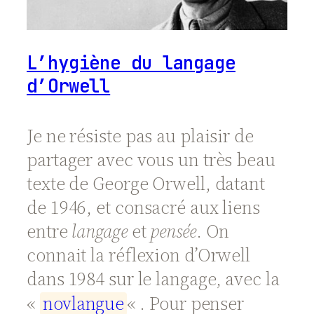
L’hygiène du langage
d’Orwell
Je ne résiste pas au plaisir de
partager avec vous un très beau
texte de George Orwell, datant
de 1946, et consacré aux liens
entre
langage
et
pensée
. On
connait la réflexion d’Orwell
dans 1984 sur le langage, avec la
«
n
o
v
l
a
n
g
u
e
« . Pour penser