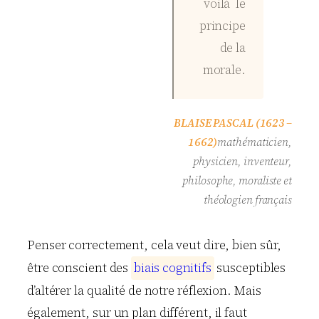
voilà le
principe
de la
morale.
BLAISE PASCAL (1623 –
1662)
mathématicien,
physicien, inventeur,
philosophe, moraliste et
théologien français
Penser correctement, cela veut dire, bien sûr,
être conscient des
b
i
a
i
s
c
o
g
n
i
t
i
f
s
susceptibles
d’altérer la qualité de notre réflexion. Mais
également, sur un plan différent, il faut