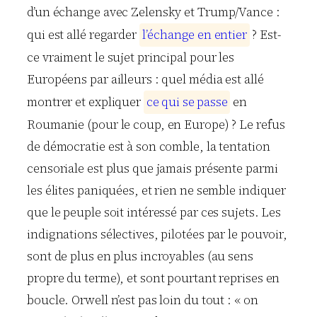
d’un échange avec Zelensky et Trump/Vance :
qui est allé regarder
l
’
é
c
h
a
n
g
e
e
n
e
n
t
i
e
r
? Est-
ce vraiment le sujet principal pour les
Européens par ailleurs : quel média est allé
montrer et expliquer
c
e
q
u
i
s
e
p
a
s
s
e
en
Roumanie (pour le coup, en Europe) ? Le refus
de démocratie est à son comble, la tentation
censoriale est plus que jamais présente parmi
les élites paniquées, et rien ne semble indiquer
que le peuple soit intéressé par ces sujets. Les
indignations sélectives, pilotées par le pouvoir,
sont de plus en plus incroyables (au sens
propre du terme), et sont pourtant reprises en
boucle. Orwell n’est pas loin du tout : « on