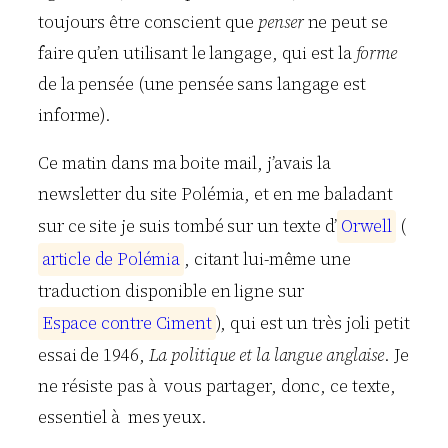
toujours être conscient que
penser
ne peut se
faire qu’en utilisant le langage, qui est la
forme
de la pensée (une pensée sans langage est
informe).
Ce matin dans ma boite mail, j’avais la
newsletter du site Polémia, et en me baladant
sur ce site je suis tombé sur un texte d’
O
r
w
e
l
l
(
a
r
t
i
c
l
e
d
e
P
o
l
é
m
i
a
, citant lui-même une
traduction disponible en ligne sur
E
s
p
a
c
e
c
o
n
t
r
e
C
i
m
e
n
t
), qui est un très joli petit
essai de 1946,
La politique et la langue anglaise
. Je
ne résiste pas à vous partager, donc, ce texte,
essentiel à mes yeux.