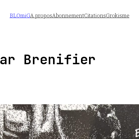
BLOmiG
A propos
Abonnement
Citations
Grokisme
ar Brenifier