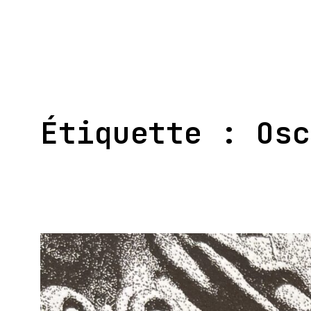
Aller
au
contenu
Étiquette :
Osc