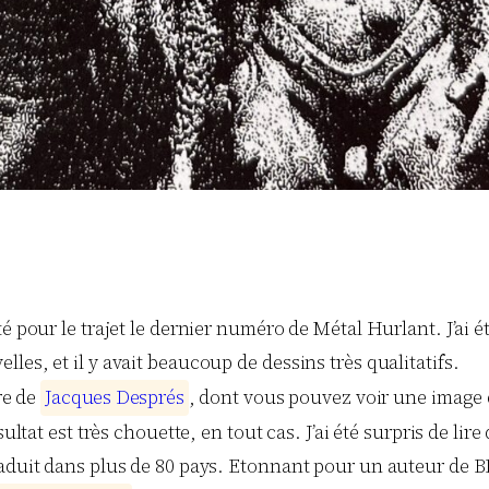
 pour le trajet le dernier numéro de Métal Hurlant. J’ai été 
es, et il y avait beaucoup de dessins très qualitatifs.
re de
J
a
c
q
u
e
s
D
e
s
p
r
é
s
, dont vous pouvez voir une image d
ultat est très chouette, en tout cas. J’ai été surpris de lire
raduit dans plus de 80 pays. Etonnant pour un auteur de BD