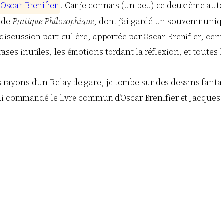
O
s
c
a
r
B
r
e
n
i
f
i
e
r
. Car je connais (un peu) ce deuxième auteu
s de
Pratique Philosophique
, dont j’ai gardé un souvenir uniq
scussion particulière, apportée par Oscar Brenifier, centr
phrases inutiles, les émotions tordant la réflexion, et tout
s rayons d’un Relay de gare, je tombe sur des dessins fantas
i commandé le livre commun d’Oscar Brenifier et Jacques D