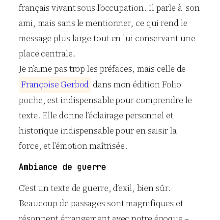
français vivant sous l’occupation. Il parle à son
ami, mais sans le mentionner, ce qui rend le
message plus large tout en lui conservant une
place centrale.
Je n’aime pas trop les préfaces, mais celle de
F
r
a
n
ç
o
i
s
e
G
e
r
b
o
d
dans mon édition Folio
poche, est indispensable pour comprendre le
texte. Elle donne l’éclairage personnel et
historique indispensable pour en saisir la
force, et l’émotion maîtrisée.
Ambiance de guerre
C’est un texte de guerre, d’exil, bien sûr.
Beaucoup de passages sont magnifiques et
résonnent étrangement avec notre époque –