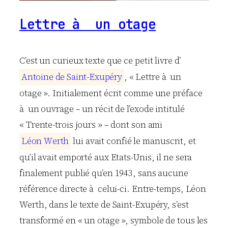
Lettre à un otage
C’est un curieux texte que ce petit livre d’
A
n
t
o
i
n
e
d
e
S
a
i
n
t
-
E
x
u
p
é
r
y
, « Lettre à un
otage ». Initialement écrit comme une préface
à un ouvrage – un récit de l’exode intitulé
« Trente-trois jours » – dont son ami
L
é
o
n
W
e
r
t
h
lui avait confié le manuscrit, et
qu’il avait emporté aux Etats-Unis, il ne sera
finalement publié qu’en 1943, sans aucune
référence directe à celui-ci. Entre-temps, Léon
Werth, dans le texte de Saint-Exupéry, s’est
transformé en « un otage », symbole de tous les