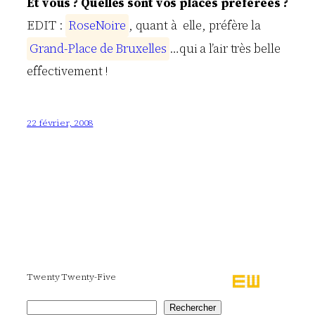
Et vous ? Quelles sont vos places préférées ?
EDIT :
R
o
s
e
N
o
i
r
e
, quant à elle, préfère la
G
r
a
n
d
-
P
l
a
c
e
d
e
B
r
u
x
e
l
l
e
s
…qui a l’air très belle
effectivement !
22 février, 2008
Twenty Twenty-Five
Rechercher
Rechercher