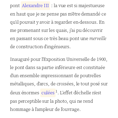
pont
A
l
e
x
a
n
d
r
e
I
I
I
: la vue est si majestueuse
en haut que je ne pense pas m’être demandé ce
qu’il pouvait y avoir à regarder en-dessous. En
me promenant sur les quais, j’ai pu découvrir
en passant sous ce très beau pont une
merveille
de construction d’ingénieurs.
Inauguré pour l’Exposition Universelle de 1900,
le pont dans sa partie inférieure est constituée
d’un ensemble impressionnant de poutrelles
métalliques, d’arcs, de croisées, le tout posé sur
1
deux énormes
c
u
l
é
e
s
.
L’effet d’échelle n’est
pas perceptible sur la photo, qui ne rend
hommage à l’ampleur de l’ouvrage.