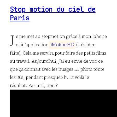
Stop motion du ciel de
Paris
J
e me met au stopmotion grâce à mon Iphone
et à l’application
i
M
o
t
i
o
n
H
D
(très bien
faite). Cela me servira pour faire des petits films
au travail. Aujourd’hui, j’ai eu envie de voir ce
que ça donnait avec les nuages…1 photo toute
les 30s, pendant presque 2h. Et voilà le
résultat. Pas mal, non ?