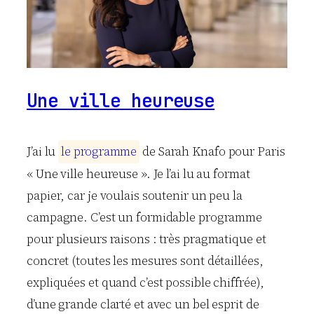
Une ville heureuse
J’ai lu
l
e
p
r
o
g
r
a
m
m
e
de Sarah Knafo pour Paris
« Une ville heureuse ». Je l’ai lu au format
papier, car je voulais soutenir un peu la
campagne. C’est un formidable programme
pour plusieurs raisons : très pragmatique et
concret (toutes les mesures sont détaillées,
expliquées et quand c’est possible chiffrée),
d’une grande clarté et avec un bel esprit de