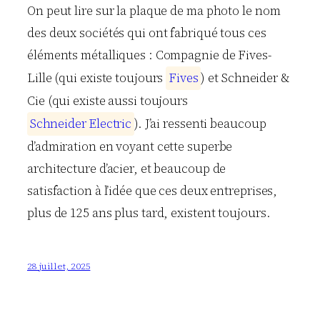
On peut lire sur la plaque de ma photo le nom
des deux sociétés qui ont fabriqué tous ces
éléments métalliques : Compagnie de Fives-
Lille (qui existe toujours
F
i
v
e
s
) et Schneider &
Cie (qui existe aussi toujours
S
c
h
n
e
i
d
e
r
E
l
e
c
t
r
i
c
). J’ai ressenti beaucoup
d’admiration en voyant cette superbe
architecture d’acier, et beaucoup de
satisfaction à l’idée que ces deux entreprises,
plus de 125 ans plus tard, existent toujours.
28 juillet, 2025