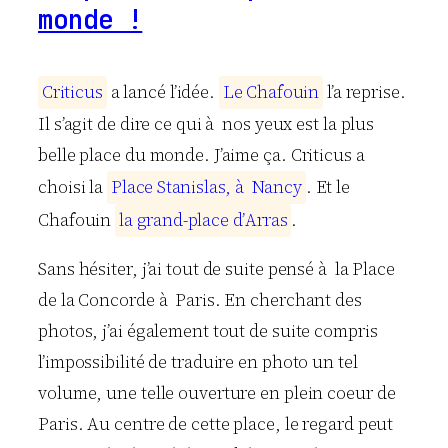
monde !
C
r
i
t
i
c
u
s
a lancé l’idée.
L
e
C
h
a
f
o
u
i
n
l’a reprise.
Il s’agit de dire ce qui à nos yeux est la plus
belle place du monde. J’aime ça. Criticus a
choisi la
P
l
a
c
e
S
t
a
n
i
s
l
a
s
,
à
N
a
n
c
y
. Et le
Chafouin
l
a
g
r
a
n
d
-
p
l
a
c
e
d
’
A
r
r
a
s
.
Sans hésiter, j’ai tout de suite pensé à la Place
de la Concorde à Paris. En cherchant des
photos, j’ai également tout de suite compris
l’impossibilité de traduire en photo un tel
volume, une telle ouverture en plein coeur de
Paris. Au centre de cette place, le regard peut