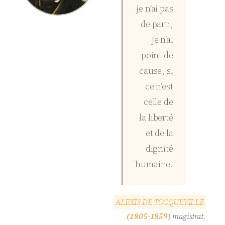
je n’ai pas
de parti,
je n’ai
point de
cause, si
ce n’est
celle de
la liberté
et de la
dignité
humaine.
A
L
E
X
I
S
D
E
T
O
C
Q
U
E
V
I
L
L
E
(1805-1859)
magistrat,