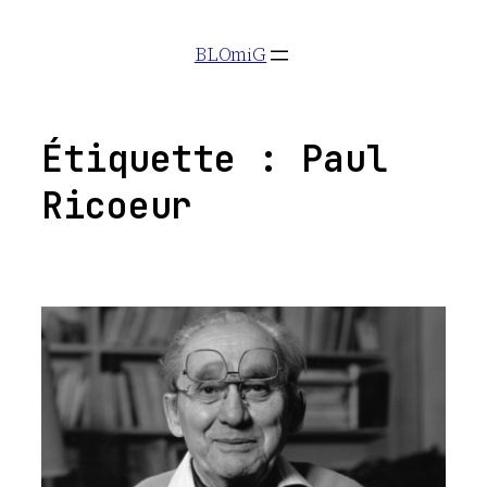
Aller
BLOmiG
au
contenu
Étiquette :
Paul
Ricoeur