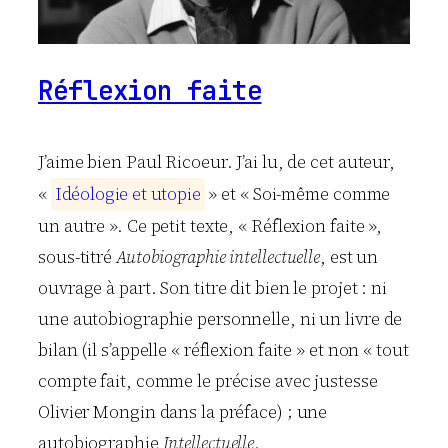
Réflexion faite
J’aime bien Paul Ricoeur. J’ai lu, de cet auteur,
«
I
d
é
o
l
o
g
i
e
e
t
u
t
o
p
i
e
» et « Soi-même comme
un autre ». Ce petit texte, « Réflexion faite »,
sous-titré
Autobiographie intellectuelle
, est un
ouvrage à part. Son titre dit bien le projet : ni
une autobiographie personnelle, ni un livre de
bilan (il s’appelle « réflexion faite » et non « tout
compte fait, comme le précise avec justesse
Olivier Mongin dans la préface) ; une
autobiographie
Intellectuelle
.