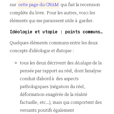
sur
c
e
t
t
e
p
a
g
e
d
u
C
N
A
M
qui fait la recension
complète du livre. Pour les autres, voici les
éléments qui me paraissent utile à garder.
Idéologie et utopie : points communs…
Quelques éléments communs entre les deux
concepts d’idéologie et d’utopie :
tous les deux décrivent des
décalages
de la
pensée par rapport au réel, dont l’analyse
conduit d’abord à des aspects
pathologiques (négation du réel,
déformation exagérée de la réalité
factuelle, etc…), mais qui comportent des
versants positifs également