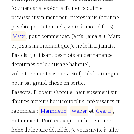
fouiner dans les écrits d’auteurs qui me
paraissent vraiment peu intéressants (pour ne
pas dire peu rationnels, voire à moitié fous).
M
a
r
x
, pour commencer. Je n’ai jamais lu Marx,
et je sais maintenant que je ne le lirai jamais.
Pas clair, utilisant des mots en permanence
détournés de leur usage habituel,
volontairement abscons. Bref, très lourdingue
pour pas grand-chose en sortie.
Passons. Ricoeur s’appuie, heureusement sur
d’autres auteurs beaucoup plus intéressants et
rationnels :
M
a
n
n
h
e
i
m
,
W
e
b
e
r
et
G
e
e
r
t
z
,
notamment. Pour ceux qui souhaitent une
fiche de lecture détaillée, je vous invite à aller