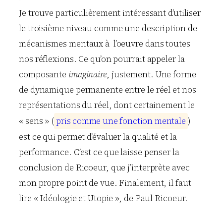
Je trouve particulièrement intéressant d’utiliser
le troisième niveau comme une description de
mécanismes mentaux à l’oeuvre dans toutes
nos réflexions. Ce qu’on pourrait appeler la
composante
imaginaire
, justement. Une forme
de dynamique permanente entre le réel et nos
représentations du réel, dont certainement le
« sens » (
p
r
i
s
c
o
m
m
e
u
n
e
f
o
n
c
t
i
o
n
m
e
n
t
a
l
e
)
est ce qui permet d’évaluer la qualité et la
performance. C’est ce que laisse penser la
conclusion de Ricoeur, que j’interprète avec
mon propre point de vue. Finalement, il faut
lire « Idéologie et Utopie », de Paul Ricoeur.