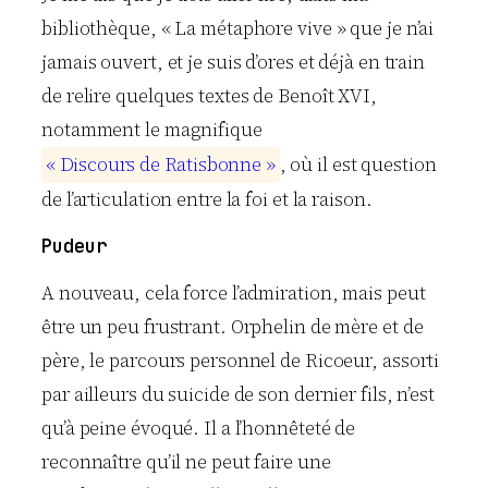
bibliothèque, « La métaphore vive » que je n’ai
jamais ouvert, et je suis d’ores et déjà en train
de relire quelques textes de Benoît XVI,
notamment le magnifique
«
D
i
s
c
o
u
r
s
d
e
R
a
t
i
s
b
o
n
n
e
»
, où il est question
de l’articulation entre la foi et la raison.
Pudeur
A nouveau, cela force l’admiration, mais peut
être un peu frustrant. Orphelin de mère et de
père, le parcours personnel de Ricoeur, assorti
par ailleurs du suicide de son dernier fils, n’est
qu’à peine évoqué. Il a l’honnêteté de
reconnaître qu’il ne peut faire une