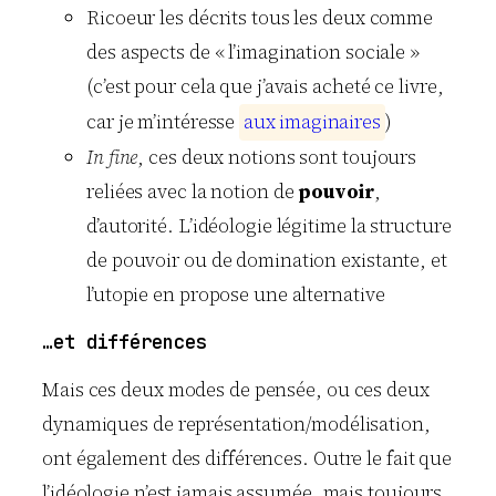
Ricoeur les décrits tous les deux comme
des aspects de « l’imagination sociale »
(c’est pour cela que j’avais acheté ce livre,
car je m’intéresse
a
u
x
i
m
a
g
i
n
a
i
r
e
s
)
In fine
, ces deux notions sont toujours
reliées avec la notion de
pouvoir
,
d’autorité. L’idéologie légitime la structure
de pouvoir ou de domination existante, et
l’utopie en propose une alternative
…et différences
Mais ces deux modes de pensée, ou ces deux
dynamiques de représentation/modélisation,
ont également des différences. Outre le fait que
l’idéologie n’est jamais assumée, mais toujours