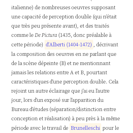
italienne) de nombreuses oeuvres supposant
une capacité de perception double (qui n’était
que très peu présente avant), et des traités
comme le
De Pictura
(1435, donc préalable à
cette période)
d
’
A
l
b
e
r
t
i
(
1
4
0
4
-
1
4
7
2
)
, décrivant
la composition des oeuvres en ne parlant que
de la scène dépeinte (B) et ne mentionnant
jamais les relations entre A et B, pourtant
caractéristiques d’une perception double. Cela
rejoint un autre éclairage que j’ai eu l’autre
jour, lors d’un exposé sur l’apparition du
Bureau d’études (séparation/distinction entre
conception et réalisation) à peu près à la même
période avec le travail de
B
r
u
n
e
l
l
e
s
c
h
i
pour le