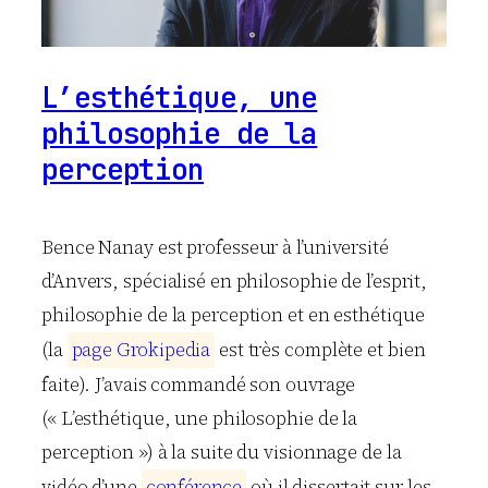
L’esthétique, une
philosophie de la
perception
Bence Nanay est professeur à l’université
d’Anvers, spécialisé en philosophie de l’esprit,
philosophie de la perception et en esthétique
(la
p
a
g
e
G
r
o
k
i
p
e
d
i
a
est très complète et bien
faite). J’avais commandé son ouvrage
(« L’esthétique, une philosophie de la
perception ») à la suite du visionnage de la
vidéo d’une
c
o
n
f
é
r
e
n
c
e
où il dissertait sur les