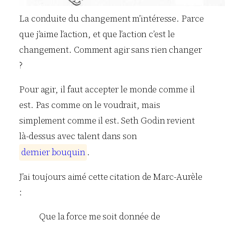
La conduite du changement m’intéresse. Parce
que j’aime l’action, et que l’action c’est le
changement. Comment agir sans rien changer
?
Pour agir, il faut accepter le monde comme il
est. Pas comme on le voudrait, mais
simplement comme il est. Seth Godin revient
là-dessus avec talent dans son
d
e
r
n
i
e
r
b
o
u
q
u
i
n
.
J’ai toujours aimé cette citation de Marc-Aurèle
:
Que la force me soit donnée de