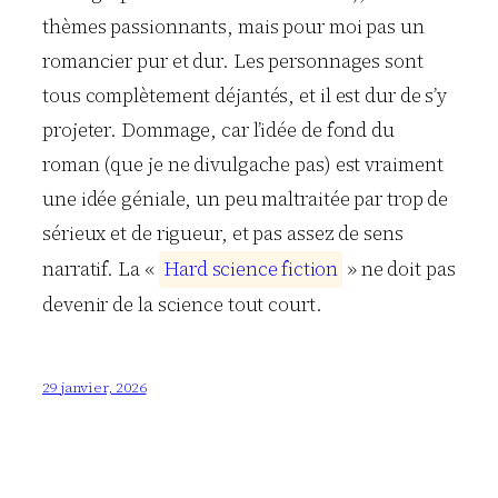
thèmes passionnants, mais pour moi pas un
romancier pur et dur. Les personnages sont
tous complètement déjantés, et il est dur de s’y
projeter. Dommage, car l’idée de fond du
roman (que je ne divulgache pas) est vraiment
une idée géniale, un peu maltraitée par trop de
sérieux et de rigueur, et pas assez de sens
narratif. La «
H
a
r
d
s
c
i
e
n
c
e
f
i
c
t
i
o
n
» ne doit pas
devenir de la science tout court.
29 janvier, 2026