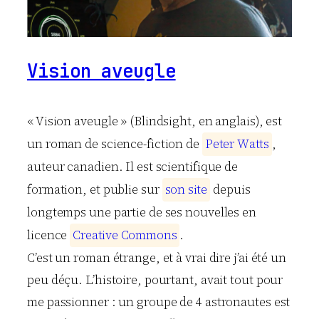
Vision aveugle
« Vision aveugle » (Blindsight, en anglais), est
un roman de science-fiction de
P
e
t
e
r
W
a
t
t
s
,
auteur canadien. Il est scientifique de
formation, et publie sur
s
o
n
s
i
t
e
depuis
longtemps une partie de ses nouvelles en
licence
C
r
e
a
t
i
v
e
C
o
m
m
o
n
s
.
C’est un roman étrange, et à vrai dire j’ai été un
peu déçu. L’histoire, pourtant, avait tout pour
me passionner : un groupe de 4 astronautes est