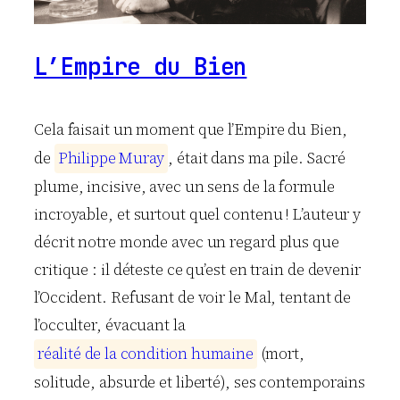
L’Empire du Bien
Cela faisait un moment que l’Empire du Bien,
de
P
h
i
l
i
p
p
e
M
u
r
a
y
, était dans ma pile. Sacré
plume, incisive, avec un sens de la formule
incroyable, et surtout quel contenu ! L’auteur y
décrit notre monde avec un regard plus que
critique : il déteste ce qu’est en train de devenir
l’Occident. Refusant de voir le Mal, tentant de
l’occulter, évacuant la
r
é
a
l
i
t
é
d
e
l
a
c
o
n
d
i
t
i
o
n
h
u
m
a
i
n
e
(mort,
solitude, absurde et liberté), ses contemporains