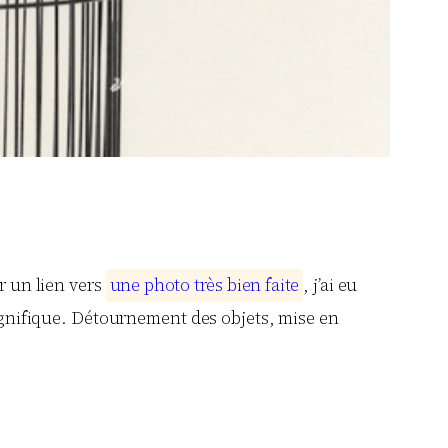
r un lien vers
u
n
e
p
h
o
t
o
t
r
è
s
b
i
e
n
f
a
i
t
e
, j’ai eu
agnifique. Détournement des objets, mise en