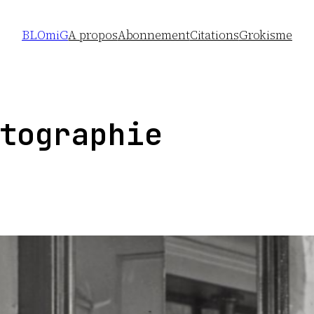
BLOmiG
A propos
Abonnement
Citations
Grokisme
tographie