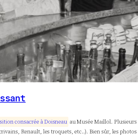
ssant
s
i
t
i
o
n
c
o
n
s
a
c
r
é
e
à
D
o
i
s
n
e
a
u
au Musée Maillol. Plusieurs 
 écrivains, Renault, les troquets, etc..). Bien sûr, les phot