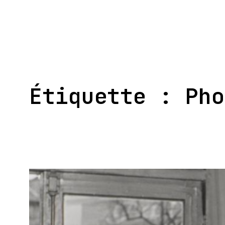
Aller
au
contenu
Étiquette :
Pho