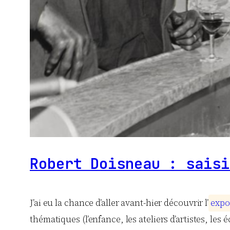
Robert Doisneau : saisi
J’ai eu la chance d’aller avant-hier découvrir l’
e
x
p
o
thématiques (l’enfance, les ateliers d’artistes, les