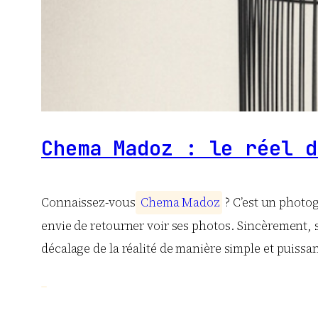
Chema Madoz : le réel d
Connaissez-vous
C
h
e
m
a
M
a
d
o
z
? C’est un photog
envie de retourner voir ses photos. Sincèrement, 
décalage de la réalité de manière simple et puissan