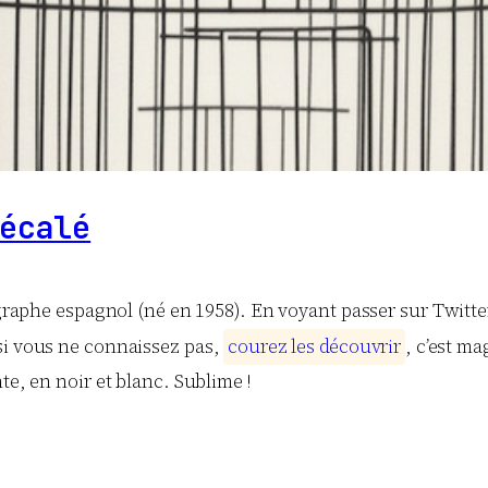
écalé
raphe espagnol (né en 1958). En voyant passer sur Twitte
si vous ne connaissez pas,
c
o
u
r
e
z
l
e
s
d
é
c
o
u
v
r
i
r
, c’est m
te, en noir et blanc. Sublime !