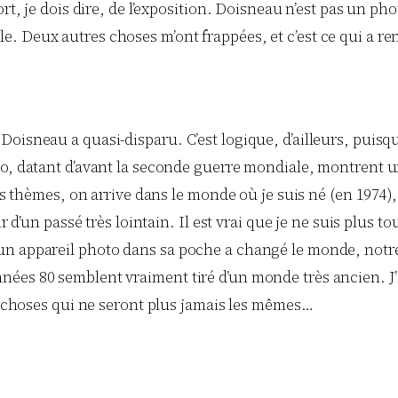
ort, je dois dire, de l’exposition. Doisneau n’est pas un ph
 Deux autres choses m’ont frappées, et c’est ce qui a ren
oisneau a quasi-disparu. C’est logique, d’ailleurs, puisq
xpo, datant d’avant la seconde guerre mondiale, montrent
des thèmes, on arrive dans le monde où je suis né (en 1974),
r d’un passé très lointain. Il est vrai que je ne suis plus 
n appareil photo dans sa poche a changé le monde, notre r
ées 80 semblent vraiment tiré d’un monde très ancien. J’
es choses qui ne seront plus jamais les mêmes…